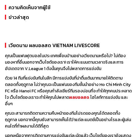
สุดท้าย ใน V.League 1 จะต้องเล่นเพลย์ออฟสองนัดกับทีมอันดับ
มกราคมถึงปลายเดือนตุลาคมหรือต้นเดือนพฤศจิกายน โดยจะ
ความคิดเห็นจากผู้ใช้
สองใน V.League 2 เพื่อตัดสินว่าทีมใดจะได้เล่นใน V.League 1 ใน
หยุดพักสำหรับการแข่งขันทีมชาติในช่วงกลางฤดูกาล
ฤดูกาลถัดไป
ข่าวล่าสุด
เวียดนาม ผลบอลสด VIETNAM LIVESCORE
คุณเป็นแฟนฟุตบอลในประเทศเพื่อนบ้านอย่างเวียดนามหรือไม่? ไม่ต้อง
มองหาที่อื่นนอกจากเว็บไซต์ของเรา! เราให้คะแนนตามเวลาจริงและการ
อัปเดตจาก V.League 1 ดังนั้นคุณจึงไม่พลาดการแข่งขัน
ด้วย 14 ทีมที่แข่งขันกันในลีก มีการแข่งขันที่น่าตื่นเต้นมากมายให้ติดตาม
ตลอดทั้งฤดูกาล ไม่ว่าคุณจะเป็นแฟนของทีมชั้นนำอย่าง Ho Chi Minh City
FC หรือ Hanoi FC หรือคุณกำลังเชียร์ทีมรองบ่อนที่จะทำให้ทุกคนประหลาด
ใจ เว็บไซต์ของเราจะทำให้คุณไม่พลาด
ผลบอลสด
ไฮไลท์การแข่งขัน และ
อื่นๆ
คุณจะสามารถติดตามความคืบหน้าของทีมโปรดของคุณได้ตลอดทั้ง
ฤดูกาล นอกจากนี้คุณยังสามารถเห็นได้ว่าแต่ละแมตช์เป็นอย่างไรและผู้เล่น
คนใดที่ทำผลงานได้ดีที่สุด
นอกเหนือจากการติดตามการแข่งขันแต่ละนัดแล้ว เว็บไซต์ของเรายังแสดง