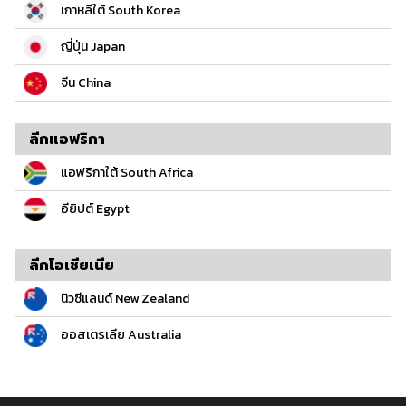
เกาหลีใต้ South Korea
ญี่ปุ่น Japan
จีน China
ลีกแอฟริกา
แอฟริกาใต้ South Africa
อียิปต์ Egypt
ลีกโอเชียเนีย
นิวซีแลนด์ New Zealand
ออสเตรเลีย Australia