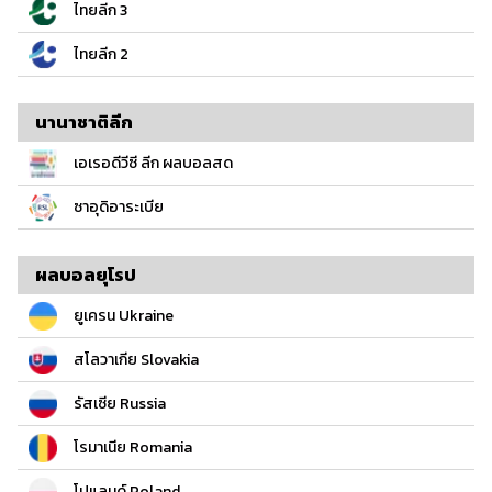
ไทยลีก 3
ไทยลีก 2
นานาชาติลีก
เอเรอดีวีซี ลีก ผลบอลสด
ซาอุดิอาระเบีย
ผลบอลยุโรป
ยูเครน Ukraine
สโลวาเกีย Slovakia
รัสเซีย Russia
โรมาเนีย Romania
โปแลนด์ Poland