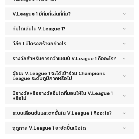
V.League 1 เป็นลีกฟุตบอลอาชีพชั้นนำของประเทศเวียดนาม ก่อ
V.League 1 มีทีมที่เล่นกี่ทีม?
ตั้งขึ้นในปี 2523 และปัจจุบันดำเนินการโดย Vietnam
Professional Football Joint Stock Company (VPF)
ขณะนี้มี 14 ทีมที่แข่งขันใน V.League 1
ทีมใดเล่นใน V.League 1?
14 ทีมที่เล่นใน V.League 1 ได้แก่ Binh Duong FC, Can Tho FC,
วีลีก 1 มีโครงสร้างอย่างไร
CLB TP Ho Chi Minh, Da Nang FC, Hai Phong FC, Hanoi FC,
Hoang Anh Gia Lai FC, Hong Linh Ha Tinh เอฟซี, Nam Dinh
V.League 1 มีโครงสร้างเป็นทัวร์นาเมนต์แบบพบกันหมด โดย
FC, Quang Nam FC, Sai Gon FC, Song Lam Nghe An FC,
รางวัลสำหรับการคว้าแชมป์ V.League 1 คืออะไร?
แต่ละทีมจะแข่งขันกันทีมละ 2 ครั้ง (หนึ่งครั้งในบ้านและอีกครั้งเป็น
Thanh Hoa FC และ Viettel FC
ทีมเยือน) หลังจากการแข่งขันทั้งหมดเสร็จสิ้น ทีมที่มีคะแนนมาก
รางวัลสำหรับการคว้าแชมป์ V.League 1 คือถ้วยรางวัลและ
ที่สุดได้เป็นแชมป์
ผู้ชนะ V.League 1 จะได้เข้าร่วม Champions
รางวัลเงินสด จำนวนที่แน่นอนของรางวัลเงินสดอาจแตกต่างกัน
League ระดับภูมิภาคหรือไม่
ไปในแต่ละปี แต่โดยทั่วไปแล้วจะมีมูลค่าหลายแสนดอลลาร์
ใช่ ผู้ชนะของ V.League 1 จะได้เข้าร่วม AFC Champions League
มีรางวัลหรือรางวัลอื่นใดที่มอบให้ใน V.League 1
ซึ่งเป็นการแข่งขันระดับสโมสรชั้นนำของเอเชีย จำนวนทีมที่แน่นอน
หรือไม่
ที่จัดสรรให้กับทีมเวียดนามอาจแตกต่างกันไปในแต่ละปี ขึ้นอยู่กับ
ผลลัพธ์ของฤดูกาลที่แล้ว
ใช่ มีอีกหลายรางวัลที่มอบให้ในแต่ละฤดูกาล รวมถึง Golden Ball
ระบบเลื่อนชั้นและตกชั้นใน V.League 1 คืออะไร?
(มอบให้กับผู้เล่นที่ดีที่สุด), Silver Ball (มอบให้กับผู้เล่นที่ดีที่สุดเป็น
อันดับสอง) และ Bronze Ball (มอบให้กับผู้เล่นที่สาม- ผู้เล่นที่ดี
ทีมที่จบอันดับสุดท้ายใน V.League 1 จะถูกลดชั้นโดยอัตโนมัติไป
ที่สุด). นอกจากนี้ยังมีรางวัลที่มอบให้สำหรับโค้ชที่ดีที่สุด ผู้เล่นอายุ
ฤดูกาล V.League 1 จะจัดขึ้นเมื่อใด
ยัง V.League 2 ในขณะที่ทีมอันดับสูงสุดใน V.League 2 จะได้รับ
น้อยที่ดีที่สุด และผู้ทำประตูสูงสุด
การเลื่อนชั้นสู่ V.League 1 โดยอัตโนมัติ ทีมอันดับสองรอง
โดยทั่วไปแล้วฤดูกาลของ V.League 1 จะเริ่มตั้งแต่ปลายเดือน