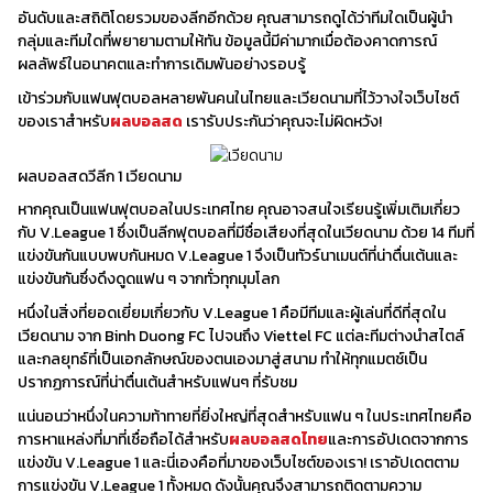
อันดับและสถิติโดยรวมของลีกอีกด้วย คุณสามารถดูได้ว่าทีมใดเป็นผู้นำ
กลุ่มและทีมใดที่พยายามตามให้ทัน ข้อมูลนี้มีค่ามากเมื่อต้องคาดการณ์
ผลลัพธ์ในอนาคตและทำการเดิมพันอย่างรอบรู้
เข้าร่วมกับแฟนฟุตบอลหลายพันคนในไทยและเวียดนามที่ไว้วางใจเว็บไซต์
ของเราสำหรับ
ผลบอลสด
เรารับประกันว่าคุณจะไม่ผิดหวัง!
ผลบอลสดวีลีก 1 เวียดนาม
หากคุณเป็นแฟนฟุตบอลในประเทศไทย คุณอาจสนใจเรียนรู้เพิ่มเติมเกี่ยว
กับ V.League 1 ซึ่งเป็นลีกฟุตบอลที่มีชื่อเสียงที่สุดในเวียดนาม ด้วย 14 ทีมที่
แข่งขันกันแบบพบกันหมด V.League 1 จึงเป็นทัวร์นาเมนต์ที่น่าตื่นเต้นและ
แข่งขันกันซึ่งดึงดูดแฟน ๆ จากทั่วทุกมุมโลก
หนึ่งในสิ่งที่ยอดเยี่ยมเกี่ยวกับ V.League 1 คือมีทีมและผู้เล่นที่ดีที่สุดใน
เวียดนาม จาก Binh Duong FC ไปจนถึง Viettel FC แต่ละทีมต่างนำสไตล์
และกลยุทธ์ที่เป็นเอกลักษณ์ของตนเองมาสู่สนาม ทำให้ทุกแมตช์เป็น
ปรากฏการณ์ที่น่าตื่นเต้นสำหรับแฟนๆ ที่รับชม
แน่นอนว่าหนึ่งในความท้าทายที่ยิ่งใหญ่ที่สุดสำหรับแฟน ๆ ในประเทศไทยคือ
การหาแหล่งที่มาที่เชื่อถือได้สำหรับ
ผลบอลสดไทย
และการอัปเดตจากการ
แข่งขัน V.League 1 และนี่เองคือที่มาของเว็บไซต์ของเรา! เราอัปเดตตาม
การแข่งขัน V.League 1 ทั้งหมด ดังนั้นคุณจึงสามารถติดตามความ