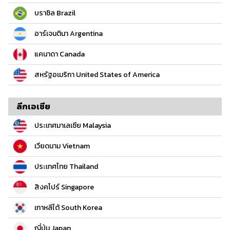
บราซิล Brazil
อาร์เจนตินา Argentina
แคนาดา Canada
สหรัฐอเมริกา United States of America
ลีกเอเชีย
ประเทศมาเลเซีย Malaysia
เวียดนาม Vietnam
ประเทศไทย Thailand
สิงคโปร์ Singapore
เกาหลีใต้ South Korea
ญี่ปุ่น Japan