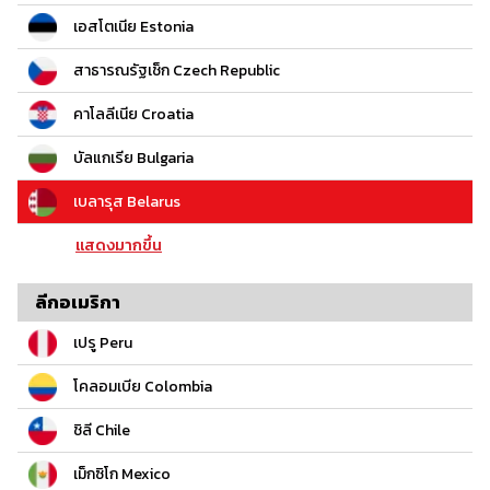
เอสโตเนีย Estonia
สาธารณรัฐเช็ก Czech Republic
คาโลลีเนีย Croatia
บัลแกเรีย Bulgaria
เบลารุส Belarus
แสดงมากขึ้น
ลีกอเมริกา
เปรู Peru
โคลอมเบีย Colombia
ชิลี Chile
เม็กซิโก Mexico