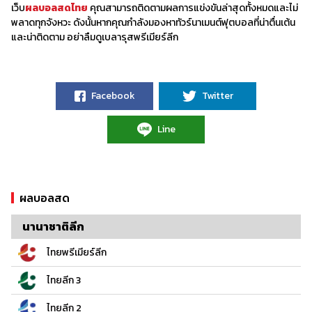
เว็บ
ผลบอลสดไทย
คุณสามารถติดตามผลการแข่งขันล่าสุดทั้งหมดและไม่
พลาดทุกจังหวะ ดังนั้นหากคุณกำลังมองหาทัวร์นาเมนต์ฟุตบอลที่น่าตื่นเต้น
และน่าติดตาม อย่าลืมดูเบลารุสพรีเมียร์ลีก
Facebook
Twitter
Line
ผลบอลสด
นานาชาติลีก
ไทยพรีเมียร์ลีก
ไทยลีก 3
ไทยลีก 2