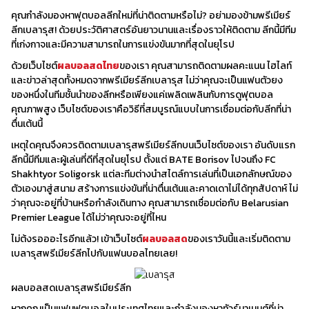
ชนะของถ้วยเบลารุสจะได้รับรางวัลแยกต่างหากและได้เข้ารอบคัด
คุณกำลังมองหาฟุตบอลลีกใหม่ที่น่าติดตามหรือไม่? อย่ามองข้ามพรีเมียร์
เลือกของยูฟ่ายูโรปาลีก
ลีกเบลารุส! ด้วยประวัติศาสตร์อันยาวนานและเรื่องราวให้ติดตาม ลีกนี้มีทีม
ที่เก่งกาจและมีความสามารถในการแข่งขันมากที่สุดในยุโรป
ด้วยเว็บไซต์
ผลบอลสดไทย
ของเรา คุณสามารถติดตามผลคะแนน ไฮไลท์
และข่าวล่าสุดทั้งหมดจากพรีเมียร์ลีกเบลารุส ไม่ว่าคุณจะเป็นแฟนตัวยง
ของหนึ่งในทีมชั้นนำของลีกหรือเพียงแค่เพลิดเพลินกับการดูฟุตบอล
คุณภาพสูง เว็บไซต์ของเราคือวิธีที่สมบูรณ์แบบในการเชื่อมต่อกับลีกที่น่า
ตื่นเต้นนี้
เหตุใดคุณจึงควรติดตามเบลารุสพรีเมียร์ลีกบนเว็บไซต์ของเรา อันดับแรก
ลีกนี้มีทีมและผู้เล่นที่ดีที่สุดในยุโรป ตั้งแต่ BATE Borisov ไปจนถึง FC
Shakhtyor Soligorsk แต่ละทีมต่างนำสไตล์การเล่นที่เป็นเอกลักษณ์ของ
ตัวเองมาสู่สนาม สร้างการแข่งขันที่น่าตื่นเต้นและคาดเดาไม่ได้ทุกสัปดาห์ ไม่
ว่าคุณจะอยู่ที่บ้านหรือกำลังเดินทาง คุณสามารถเชื่อมต่อกับ Belarusian
Premier League ได้ไม่ว่าคุณจะอยู่ที่ไหน
ไม่ต้งรอออะไรอีกแล้ว! เข้าเว็บไซต์
ผลบอลสด
ของเราวันนี้และเริ่มติดตาม
เบลารุสพรีเมียร์ลีกไปกับแฟนบอลไทยเลย!
ผลบอลสดเบลารุสพรีเมียร์ลีก
หากคุณเป็นแฟนฟุตบอลในประเทศไทยและกำลังมองหาทัวร์นาเมนต์ที่น่า