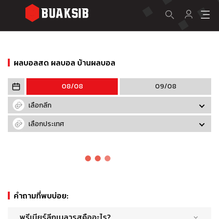
ผลบอลสด ผลบอล บ้านผลบอล
08/08
09/08
เลือกลีก
เลือกประเทศ
คำถามที่พบบ่อย
:
พรีเมียร์ลีกเบลารุสคืออะไร?