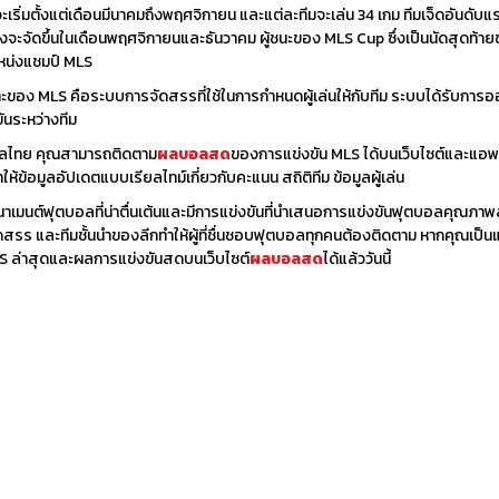
เริ่มตั้งแต่เดือนมีนาคมถึงพฤศจิกายน และแต่ละทีมจะเล่น 34 เกม ทีมเจ็ดอันดั
ึ่งจะจัดขึ้นในเดือนพฤศจิกายนและธันวาคม ผู้ชนะของ MLS Cup ซึ่งเป็นนัดสุดท้
หน่งแชมป์ MLS
ของ MLS คือระบบการจัดสรรที่ใช้ในการกำหนดผู้เล่นให้กับทีม ระบบได้รับการออก
ันระหว่างทีม
ลไทย คุณสามารถติดตาม
ผลบอลสด
ของการแข่งขัน MLS ได้บนเว็บไซต์และแอ
ให้ข้อมูลอัปเดตแบบเรียลไทม์เกี่ยวกับคะแนน สถิติทีม ข้อมูลผู้เล่น
นาเมนต์ฟุตบอลที่น่าตื่นเต้นและมีการแข่งขันที่นำเสนอการแข่งขันฟุตบอลคุณภาพส
สรร และทีมชั้นนำของลีกทำให้ผู้ที่ชื่นชอบฟุตบอลทุกคนต้องติดตาม หากคุณเป
S ล่าสุดและผลการแข่งขันสดบนเว็บไซต์
ผลบอลสด
ได้แล้ววันนี้