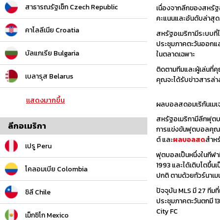
สาธารณรัฐเช็ก Czech Republic
เนื่องจากลีกของสหรัฐอ
Austin FC
คะแนนและอันดับล่าสุด
Colorado Rapids
คาโลลีเนีย Croatia
สหรัฐอเมริกามีระบบที
FC Dallas
ประชุมภาคตะวันออกและ
Houston Dynam
บัลแกเรีย Bulgaria
ในตลาดเฉพาะ
LA Galaxy
Los Angeles FC
ติดตามทีมและผู้เล่นท
เบลารุส Belarus
Minnesota Unite
คุณจะได้รับข่าวสารล่า
Portland Timber
Real Salt Lake
แสดงมากขึ้น
ผลบอลสดอมเริกันเมเจ
San Jose Earth
สหรัฐอเมริกามีลีกฟุตบอ
Seattle Sounder
ลีกอเมริกา
การแข่งขันฟุตบอลคุณภา
Sporting Kansas
ต์ และ
Vancouver Whit
ผลบอลสด
สำหร
เปรู Peru
ฟุตบอลเป็นหนึ่งในกีฬา
1993 และได้เติบโตขึ้น
โคลอมเบีย Colombia
ปกติ ตามด้วยทัวร์นาเ
ปัจจุบัน MLS มี 27 ที
ชิลี Chile
ประชุมภาคตะวันตกมี 13
City FC
เม็กซิโก Mexico