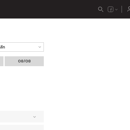
ลีก
08/08
ศ. 2536 โดยเป็นส่วน