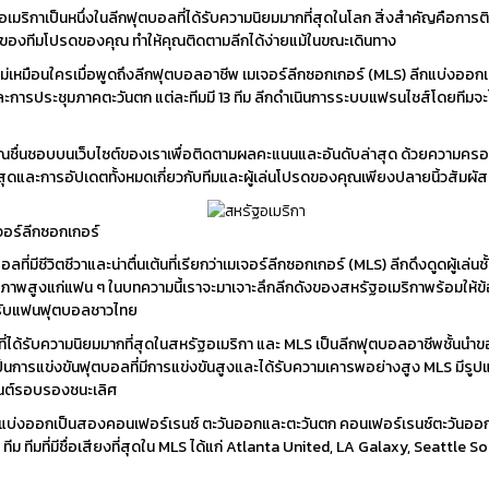
เมริกาเป็นหนึ่งในลีกฟุตบอลที่ได้รับความนิยมมากที่สุดในโลก สิ่งสำคัญคือการ
ของทีมโปรดของคุณ ทำให้คุณติดตามลีกได้ง่ายแม้ในขณะเดินทาง
่ไม่เหมือนใครเมื่อพูดถึงลีกฟุตบอลอาชีพ เมเจอร์ลีกซอกเกอร์ (MLS) ลีกแบ่งออ
การประชุมภาคตะวันตก แต่ละทีมมี 13 ทีม ลีกดำเนินการระบบแฟรนไชส์โดยทีมจะได
o FC
ี่คุณชื่นชอบบนเว็บไซต์ของเราเพื่อติดตามผลคะแนนและอันดับล่าสุด ด้วยความค
d FC
สุดและการอัปเดตทั้งหมดเกี่ยวกับทีมและผู้เล่นโปรดของคุณเพียงปลายนิ้วสัมผัส
s
อร์ลีกซอกเกอร์
quakes
ลที่มีชีวิตชีวาและน่าตื่นเต้นที่เรียกว่าเมเจอร์ลีกซอกเกอร์ (MLS) ลีกดึงดูดผู้เล่
s FC
พสูงแก่แฟน ๆ ในบทความนี้เราจะมาเจาะลึกลีกดังของสหรัฐอเมริกาพร้อมให้ข้อมู
 City
ecaps FC
ับแฟนฟุตบอลชาวไทย
ที่ได้รับความนิยมมากที่สุดในสหรัฐอเมริกา และ MLS เป็นลีกฟุตบอลอาชีพชั้นนำของ
เป็นการแข่งขันฟุตบอลที่มีการแข่งขันสูงและได้รับความเคารพอย่างสูง MLS มีรูป
มนต์รอบรองชนะเลิศ
มที่แบ่งออกเป็นสองคอนเฟอร์เรนซ์ ตะวันออกและตะวันตก คอนเฟอร์เรนซ์ตะวันออกม
 ทีม ทีมที่มีชื่อเสียงที่สุดใน MLS ได้แก่ Atlanta United, LA Galaxy, Seattle