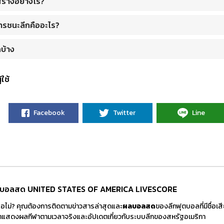
ร้างอย่างไร?
วเป็นเจ้าภาพฟุตบอลโลกปี 2537 ของสหรัฐอเมริกา ลีกเริ่มเล่นในปี 1996 โดยมี
แฟรนไชส์โดยทีมจะได้รับสิทธิ์ในการดำเนินการในตลาดเฉพาะ แบ่งทีมออกเป็น 2
ารชนะลีกคืออะไร?
ละตะวันตก คอนเฟอเรนซ์ละ 13 ทีม ฤดูกาลปกติเริ่มตั้งแต่เดือนมีนาคมถึงตุลาคม แ
ต่ละการประชุมมีคุณสมบัติสำหรับ MLS Cup Playoffs ซึ่งจะเริ่มในเดือนตุลาคมแ
าแชมป์ลีกคือ Supporters’ Shield ซึ่งมอบให้กับทีมที่มีสถิติดีที่สุดในฤดูกาลปก
ดือนธันวาคม
กบ้าง
รองตำแหน่งแชมป์ MLS Cup
 และอีก 3 ทีมที่จะเข้าร่วมในอีกไม่กี่ปีข้างหน้า นี่คือรายชื่อทีมปัจจุบัน:
นออก:
ใช้
FC
Facebook
Twitter
Line
SC
olution
ผลบอลสด UNITED STATES OF AMERICA LIVESCORE
lls
อไม่? คุณต้องการติดตามข่าวสารล่าสุดและ
ผลบอลสด
ของลีกฟุตบอลที่มีชื่อเส
ion
เราแสดงผลกีฬาตามเวลาจริงและอัปเดตเกี่ยวกับระบบลีกของสหรัฐอเมริกา
ันตก: