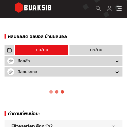
ผลบอลสด ผลบอล บ้านผลบอล
08/08
09/08
เลือกลีก
เลือกประเทศ
คำถามที่พบบ่อย
:
Eliteserien คืออะไร?