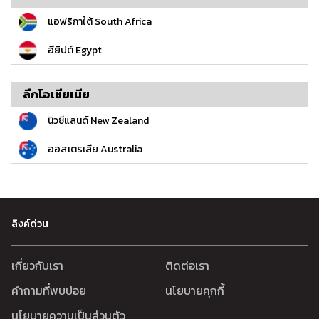
แอฟริกาใต้ South Africa
อียิปต์ Egypt
ลีกโอเชียเนีย
นิวซีแลนด์ New Zealand
ออสเตรเลีย Australia
ลิงค์ด่วน
เกี่ยวกับเรา
ติดต่อเรา
คำถามที่พบบ่อย
นโยบายคุกกี้
นโยบายความเป็นส่วนตัว