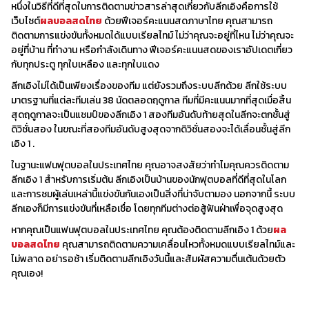
หนึ่งในวิธีที่ดีที่สุดในการติดตามข่าวสารล่าสุดเกี่ยวกับลีกเอิงคือการใช้
เว็บไซต์
ผลบอลสดไทย
ด้วยฟีเจอร์คะแนนสดภาษาไทย คุณสามารถ
ติดตามการแข่งขันทั้งหมดได้แบบเรียลไทม์ ไม่ว่าคุณจะอยู่ที่ไหน ไม่ว่าคุณจะ
อยู่ที่บ้าน ที่ทำงาน หรือกำลังเดินทาง ฟีเจอร์คะแนนสดของเราอัปเดตเกี่ยว
กับทุกประตู ทุกใบเหลือง และทุกใบแดง
ลีกเอิงไม่ได้เป็นเพียงเรื่องของทีม แต่ยังรวมถึงระบบลีกด้วย ลีกใช้ระบบ
มาตรฐานที่แต่ละทีมเล่น 38 นัดตลอดฤดูกาล ทีมที่มีคะแนนมากที่สุดเมื่อสิ้น
สุดฤดูกาลจะเป็นแชมป์ของลีกเอิง 1 สองทีมอันดับท้ายสุดในลีกจะตกชั้นสู่
ดิวิชั่นสอง ในขณะที่สองทีมอันดับสูงสุดจากดิวิชั่นสองจะได้เลื่อนชั้นสู่ลีก
เอิง 1 .
ในฐานะแฟนฟุตบอลในประเทศไทย คุณอาจสงสัยว่าทำไมคุณควรติดตาม
ลีกเอิง 1 สำหรับการเริ่มต้น ลีกเอิงเป็นบ้านของนักฟุตบอลที่ดีที่สุดในโลก
และการชมผู้เล่นเหล่านี้แข่งขันกันเองเป็นสิ่งที่น่าจับตามอง นอกจากนี้ ระบบ
ลีกเองก็มีการแข่งขันที่เหลือเชื่อ โดยทุกทีมต่างต่อสู้ฟันฝ่าเพื่อจุดสูงสุด
หากคุณเป็นแฟนฟุตบอลในประเทศไทย คุณต้องติดตามลีกเอิง 1 ด้วย
ผล
บอลสดไทย
คุณสามารถติดตามความเคลื่อนไหวทั้งหมดแบบเรียลไทม์และ
ไม่พลาด อย่ารอช้า เริ่มติดตามลีกเอิงวันนี้และสัมผัสความตื่นเต้นด้วยตัว
คุณเอง!