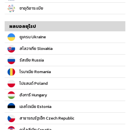
ซาอุดิอาระเบีย
ผลบอลยุโรป
ยูเครน Ukraine
สโลวาเกีย Slovakia
รัสเซีย Russia
โรมาเนีย Romania
โปแลนด์ Poland
ฮังการี Hungary
เอสโตเนีย Estonia
สาธารณรัฐเช็ก Czech Republic
คาโลลีเนีย Croatia