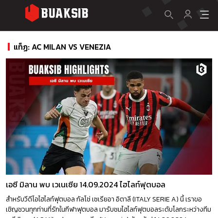
แท็ฏ: AC MILAN VS VENEZIA
เอซี มิลาน พบ เวเนเซีย 14.09.2024 ไฮไลท์ฟุตบอล
สำหรับวีดีโอไฮไลท์ฟุตบอล กัลโช่ เซเรียอา อิตาลี (ITALY SERIE A) นี้ เราขอ
เชิญชวนทุกท่านที่รักในกีฬาฟุตบอล มารับชมไฮไลท์ฟุตบอลระดับโลกระหว่างทีม