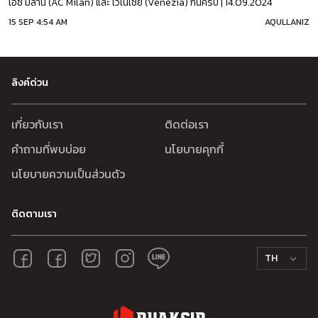
เอซี มิลาน (AC Milan) และ เวเนเซีย (Venezia) กันครับ | 14.09.2024
15 SEP 4:54 AM
AQULLANIZ
ลิงค์ด่วน
เกี่ยวกับเรา
ติดต่อเรา
คำถามที่พบบ่อย
นโยบายคุกกี้
นโยบายความเป็นส่วนตัว
ติดตามเรา
TH