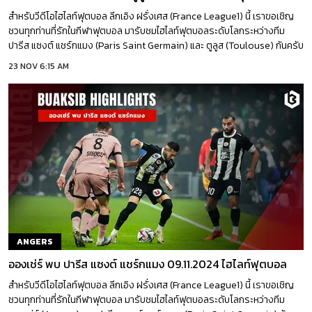
สำหรับวีดีโอไฮไลท์ฟุตบอล ลีกเอิง ฝรั่งเศส (France League1) นี้ เราขอเชิญ
ชวนทุกท่านที่รักในกีฬาฟุตบอล มารับชมไฮไลท์ฟุตบอลระดับโลกระหว่างทีม
ปารีส แซงต์ แชร์กแมง (Paris Saint Germain) และ ตูลูส (Toulouse) กันครับ
| 22.11.2024
23 NOV 6:15 AM
ANGERS
อองเช่ร์ พบ ปารีส แซงต์ แชร์กแมง 09.11.2024 ไฮไลท์ฟุตบอล
สำหรับวีดีโอไฮไลท์ฟุตบอล ลีกเอิง ฝรั่งเศส (France League1) นี้ เราขอเชิญ
ชวนทุกท่านที่รักในกีฬาฟุตบอล มารับชมไฮไลท์ฟุตบอลระดับโลกระหว่างทีม