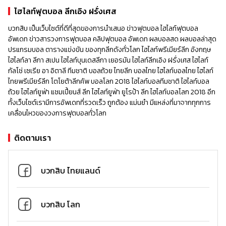
ไฮไลท์ฟุตบอล ลีกเอิง ฝรั่งเศส
บวกสิบ เป็นเว็บไซต์ที่ดีที่สุดของการนำเสนอ ข่าวฟุตบอล ไฮไลท์ฟุตบอล
อัพเดท ข่าวสารวงการฟุตบอล คลิปฟุตบอล อัพเดท ผลบอลสด ผลบอลล่าสุด
ปรแกรมบอล ตารางแข่งขัน ของทุกลีกดังทั่วโลก ไฮไลท์พรีเมียร์ลีก อังกฤษ
ไฮไลท์ลา ลีกา สเปน ไฮไลท์บุนเดสลีกา เยอรมัน ไฮไลท์ลีกเอิง ฝรั่งเศส ไฮไลท์
กัลโช่ เซเรีย อา อิตาลี ทีมชาติ บอลถ้วย ไทยลีก บอลไทย ไฮไลท์บอลไทย ไฮไลท์
ไทยพรีเมียร์ลีก โตโยต้าลีกคัพ บอลโลก 2018 ไฮไลท์บอลทีมชาติ ไฮไลท์บอล
ถ้วย ไฮไลท์ยูฟ่า แชมเปี้ยนส์ ลีก ไฮไลท์ยูฟ่า ยูโรป้า ลีก ไฮไลท์บอลโลก 2018 อีก
ทั้งเว็บไซต์เรามีการอัพเดทที่รวดเร็ว ถูกต้อง แม่นยำ มีแหล่งที่มาจากทุกการ
เคลื่อนไหวของวงการฟุตบอลทั่วโลก
ติดตามเรา
บวกสิบ ไทยแลนด์
บวกสิบ โลก