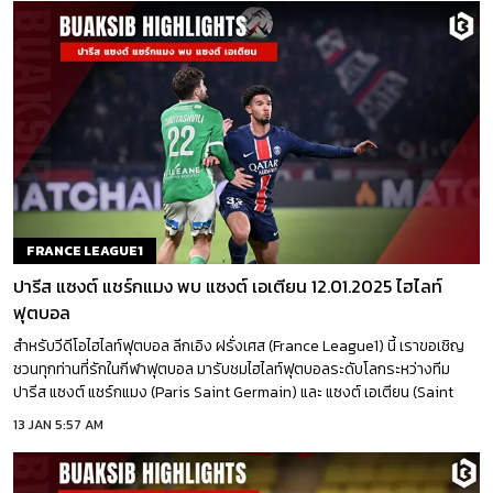
FRANCE LEAGUE1
ปารีส แซงต์ แชร์กแมง พบ แซงต์ เอเตียน 12.01.2025 ไฮไลท์
ฟุตบอล
สำหรับวีดีโอไฮไลท์ฟุตบอล ลีกเอิง ฝรั่งเศส (France League1) นี้ เราขอเชิญ
ชวนทุกท่านที่รักในกีฬาฟุตบอล มารับชมไฮไลท์ฟุตบอลระดับโลกระหว่างทีม
ปารีส แซงต์ แชร์กแมง (Paris Saint Germain) และ แซงต์ เอเตียน (Saint
Etienne) กันครับ | 12.01.2025
13 JAN 5:57 AM