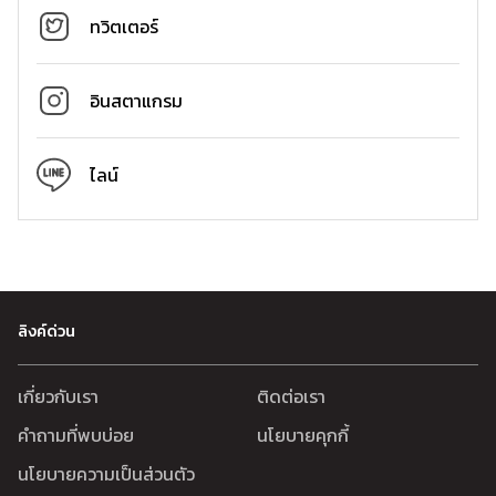
ทวิตเตอร์
อินสตาแกรม
ไลน์
ลิงค์ด่วน
เกี่ยวกับเรา
ติดต่อเรา
คำถามที่พบบ่อย
นโยบายคุกกี้
นโยบายความเป็นส่วนตัว