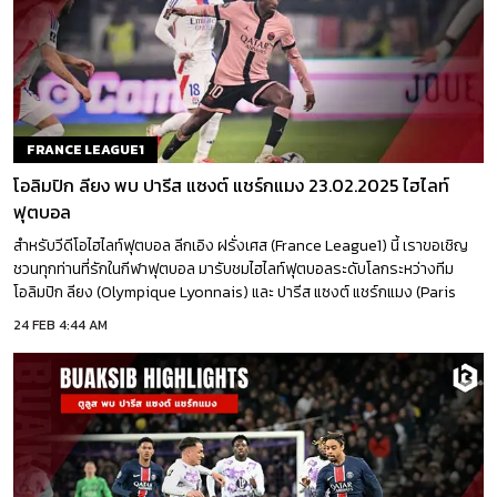
FRANCE LEAGUE1
โอลิมปิก ลียง พบ ปารีส แซงต์ แชร์กแมง 23.02.2025 ไฮไลท์
ฟุตบอล
สำหรับวีดีโอไฮไลท์ฟุตบอล ลีกเอิง ฝรั่งเศส (France League1) นี้ เราขอเชิญ
ชวนทุกท่านที่รักในกีฬาฟุตบอล มารับชมไฮไลท์ฟุตบอลระดับโลกระหว่างทีม
โอลิมปิก ลียง (Olympique Lyonnais) และ ปารีส แซงต์ แชร์กแมง (Paris
Saint Germain) กันครับ
24 FEB 4:44 AM