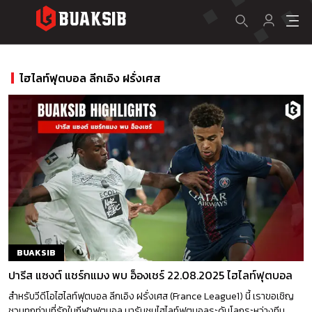
ไฮไลท์ฟุตบอล ลีกเอิง ฝรั่งเศส
BUAKSIB
ปารีส แซงต์ แชร์กแมง พบ อ็องเชร์ 22.08.2025 ไฮไลท์ฟุตบอล
สำหรับวีดีโอไฮไลท์ฟุตบอล ลีกเอิง ฝรั่งเศส (France League1) นี้ เราขอเชิญ
ชวนทุกท่านที่รักในกีฬาฟุตบอล มารับชมไฮไลท์ฟุตบอลระดับโลกระหว่างทีม