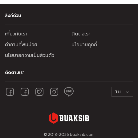
ลิงค์ด่วน
เกี่ยวกับเรา
ติดต่อเรา
คำถามที่พบบ่อย
นโยบายคุกกี้
นโยบายความเป็นส่วนตัว
ติดตามเรา
TH
© 2013-
2026
buaksib.com