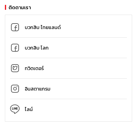
ติดตามเรา
บวกสิบ ไทยแลนด์
บวกสิบ โลก
ทวิตเตอร์
อินสตาแกรม
ไลน์