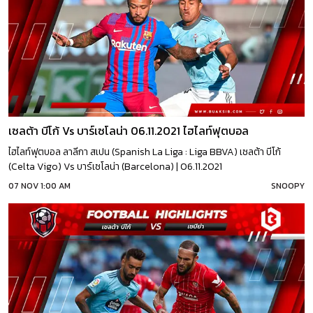
เซลต้า บีโก้ Vs บาร์เซโลน่า 06.11.2021 ไฮไลท์ฟุตบอล
ไฮไลท์ฟุตบอล ลาลีกา สเปน (Spanish La Liga : Liga BBVA) เซลต้า บีโก้
(Celta Vigo) Vs บาร์เซโลน่า (Barcelona) | 06.11.2021
07 NOV 1:00 AM
SNOOPY