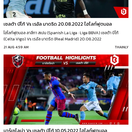
เซลต้า บีโก้ Vs เรอัล มาดริด 20.08.2022 ไฮไลท์ฟุตบอล
ไฮไลท์ฟุตบอล ลาลีกา สเปน (Spanish La Liga : Liga BBVA) เซลต้า บีโก้
(Celta Vigo) Vs เรอัล มาดริด (Real Madrid) 20.08.2022
21 AUG 4:59 AM
THAINLY
บาร์เซโลน่า Vs เซลต้า บีโก้ 10.05.2022 ไฮไลท์ฟุตบอล