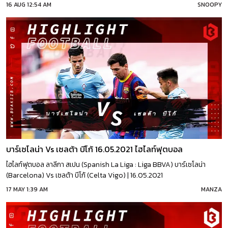
16 AUG 12:54 AM
SNOOPY
บาร์เซโลน่า Vs เซลต้า บีโก้ 16.05.2021 ไฮไลท์ฟุตบอล
ไฮไลท์ฟุตบอล ลาลีกา สเปน (Spanish La Liga : Liga BBVA) บาร์เซโลน่า
(Barcelona) Vs เซลต้า บีโก้ (Celta Vigo) | 16.05.2021
17 MAY 1:39 AM
MANZA