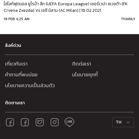
ไฮไลท์ฟุตบอล ยูโรป้า ลีก (UEFA Europa League) เซอร์เวน่า ซเวซด้า (FK
Crvena Zvezda) Vs เอซี มิลาน (AC Milan) | 18.02.2021
19 FEB 4:25 AM
THAINLY
ลิงค์ด่วน
เกี่ยวกับเรา
ติดต่อเรา
คำถามที่พบบ่อย
นโยบายคุกกี้
นโยบายความเป็นส่วนตัว
ติดตามเรา
TH