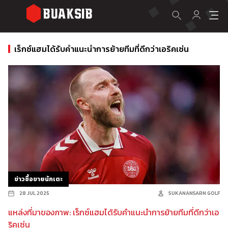
เร็กซ์แฮมได้รับคำแนะนำการย้ายทีมที่ดีกว่าเอริคเซ่น
ข่าวซื้อขายนักเตะ
28 JUL 2025
SUKANANSARN GOLF
แหล่งที่มาของภาพ: เร็กซ์แฮมได้รับคำแนะนำการย้ายทีมที่ดีกว่าเอ
ริคเซ่น