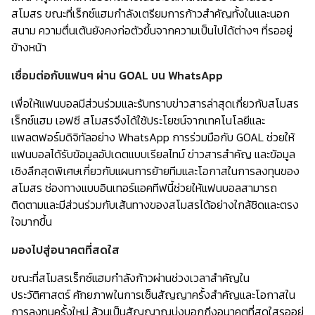
สโมสร ขณะที่เร็กซ์แฮมกำลังเตรียมการก้าวสำคัญทั้งในและนอก
สนาม ความตื่นเต้นยังคงก่อตัวขึ้นจากความเป็นไปได้ต่างๆ ที่รออยู่
ข้างหน้า
เชื่อมต่อกับแฟนๆ ผ่าน GOAL บน WhatsApp
เพื่อให้แฟนบอลมีส่วนร่วมและรับทราบข่าวสารล่าสุดเกี่ยวกับสโมสร
เร็กซ์แฮม เอฟซี สโมสรจึงได้ใช้ประโยชน์จากเทคโนโลยีและ
แพลตฟอร์มดิจิทัลอย่าง WhatsApp การร่วมมือกับ GOAL ช่วยให้
แฟนบอลได้รับข้อมูลอัปเดตแบบเรียลไทม์ ข่าวสารสำคัญ และข้อมูล
เชิงลึกสุดพิเศษเกี่ยวกับแผนการย้ายทีมและโอกาสในการลงทุนของ
สโมสร ช่องทางแบบอินเทอร์แอคทีฟนี้ช่วยให้แฟนบอลสามารถ
ติดตามและมีส่วนร่วมกับเส้นทางของสโมสรได้อย่างใกล้ชิดและตรง
ใจมากขึ้น
มองไปสู่อนาคตที่สดใส
ขณะที่สโมสรเร็กซ์แฮมกำลังก้าวผ่านช่วงเวลาสำคัญใน
ประวัติศาสตร์ ศักยภาพในการเซ็นสัญญาครั้งสำคัญและโอกาสใน
การลงทุนครั้งใหม่ ล้วนเป็นสัญญาณบ่งบอกถึงอนาคตที่สดใสรออยู่