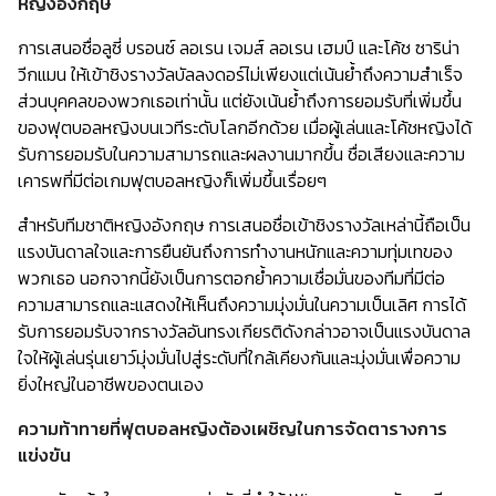
หญิงอังกฤษ
การเสนอชื่อลูซี่ บรอนซ์ ลอเรน เจมส์ ลอเรน เฮมป์ และโค้ช ซาริน่า
วีกแมน ให้เข้าชิงรางวัลบัลลงดอร์ไม่เพียงแต่เน้นย้ำถึงความสำเร็จ
ส่วนบุคคลของพวกเธอเท่านั้น แต่ยังเน้นย้ำถึงการยอมรับที่เพิ่มขึ้น
ของฟุตบอลหญิงบนเวทีระดับโลกอีกด้วย เมื่อผู้เล่นและโค้ชหญิงได้
รับการยอมรับในความสามารถและผลงานมากขึ้น ชื่อเสียงและความ
เคารพที่มีต่อเกมฟุตบอลหญิงก็เพิ่มขึ้นเรื่อยๆ
สำหรับทีมชาติหญิงอังกฤษ การเสนอชื่อเข้าชิงรางวัลเหล่านี้ถือเป็น
แรงบันดาลใจและการยืนยันถึงการทำงานหนักและความทุ่มเทของ
พวกเธอ นอกจากนี้ยังเป็นการตอกย้ำความเชื่อมั่นของทีมที่มีต่อ
ความสามารถและแสดงให้เห็นถึงความมุ่งมั่นในความเป็นเลิศ การได้
รับการยอมรับจากรางวัลอันทรงเกียรติดังกล่าวอาจเป็นแรงบันดาล
ใจให้ผู้เล่นรุ่นเยาว์มุ่งมั่นไปสู่ระดับที่ใกล้เคียงกันและมุ่งมั่นเพื่อความ
ยิ่งใหญ่ในอาชีพของตนเอง
ความท้าทายที่ฟุตบอลหญิงต้องเผชิญในการจัดตารางการ
แข่งขัน