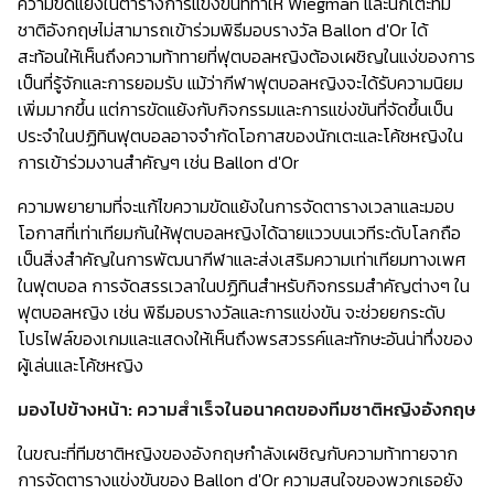
ความขัดแย้งในตารางการแข่งขันที่ทำให้ Wiegman และนักเตะทีม
ชาติอังกฤษไม่สามารถเข้าร่วมพิธีมอบรางวัล Ballon d'Or ได้
สะท้อนให้เห็นถึงความท้าทายที่ฟุตบอลหญิงต้องเผชิญในแง่ของการ
เป็นที่รู้จักและการยอมรับ แม้ว่ากีฬาฟุตบอลหญิงจะได้รับความนิยม
เพิ่มมากขึ้น แต่การขัดแย้งกับกิจกรรมและการแข่งขันที่จัดขึ้นเป็น
ประจำในปฏิทินฟุตบอลอาจจำกัดโอกาสของนักเตะและโค้ชหญิงใน
การเข้าร่วมงานสำคัญๆ เช่น Ballon d'Or
ความพยายามที่จะแก้ไขความขัดแย้งในการจัดตารางเวลาและมอบ
โอกาสที่เท่าเทียมกันให้ฟุตบอลหญิงได้ฉายแววบนเวทีระดับโลกถือ
เป็นสิ่งสำคัญในการพัฒนากีฬาและส่งเสริมความเท่าเทียมทางเพศ
ในฟุตบอล การจัดสรรเวลาในปฏิทินสำหรับกิจกรรมสำคัญต่างๆ ใน
ฟุตบอลหญิง เช่น พิธีมอบรางวัลและการแข่งขัน จะช่วยยกระดับ
โปรไฟล์ของเกมและแสดงให้เห็นถึงพรสวรรค์และทักษะอันน่าทึ่งของ
ผู้เล่นและโค้ชหญิง
มองไปข้างหน้า: ความสำเร็จในอนาคตของทีมชาติหญิงอังกฤษ
ในขณะที่ทีมชาติหญิงของอังกฤษกำลังเผชิญกับความท้าทายจาก
การจัดตารางแข่งขันของ Ballon d'Or ความสนใจของพวกเธอยัง