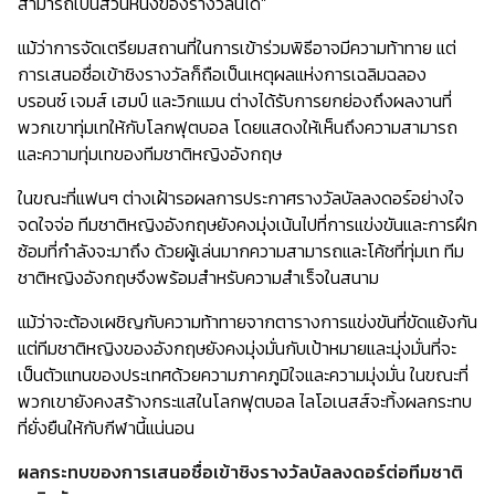
สามารถเป็นส่วนหนึ่งของรางวัลนี้ได้”
แม้ว่าการจัดเตรียมสถานที่ในการเข้าร่วมพิธีอาจมีความท้าทาย แต่
การเสนอชื่อเข้าชิงรางวัลก็ถือเป็นเหตุผลแห่งการเฉลิมฉลอง
บรอนซ์ เจมส์ เฮมป์ และวิกแมน ต่างได้รับการยกย่องถึงผลงานที่
พวกเขาทุ่มเทให้กับโลกฟุตบอล โดยแสดงให้เห็นถึงความสามารถ
และความทุ่มเทของทีมชาติหญิงอังกฤษ
ในขณะที่แฟนๆ ต่างเฝ้ารอผลการประกาศรางวัลบัลลงดอร์อย่างใจ
จดใจจ่อ ทีมชาติหญิงอังกฤษยังคงมุ่งเน้นไปที่การแข่งขันและการฝึก
ซ้อมที่กำลังจะมาถึง ด้วยผู้เล่นมากความสามารถและโค้ชที่ทุ่มเท ทีม
ชาติหญิงอังกฤษจึงพร้อมสำหรับความสำเร็จในสนาม
แม้ว่าจะต้องเผชิญกับความท้าทายจากตารางการแข่งขันที่ขัดแย้งกัน
แต่ทีมชาติหญิงของอังกฤษยังคงมุ่งมั่นกับเป้าหมายและมุ่งมั่นที่จะ
เป็นตัวแทนของประเทศด้วยความภาคภูมิใจและความมุ่งมั่น ในขณะที่
พวกเขายังคงสร้างกระแสในโลกฟุตบอล ไลโอเนสส์จะทิ้งผลกระทบ
ที่ยั่งยืนให้กับกีฬานี้แน่นอน
ผลกระทบของการเสนอชื่อเข้าชิงรางวัลบัลลงดอร์ต่อทีมชาติ