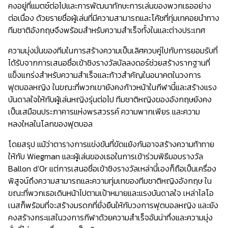
คงอยู่ที่แมตช์ต่อไปและการพัฒนาทักษะการเล่นของพวกเธออย่าง
ต่อเนื่อง ด้วยรายชื่อผู้เล่นที่มีความสามารถและโค้ชที่ทุ่มเทคอยนำทาง
ทีมชาติอังกฤษจึงพร้อมสำหรับความสำเร็จทั้งในและต่างประเทศ
ความมุ่งมั่นของทีมในการสร้างความเป็นเลิศควบคู่ไปกับการยอมรับที่
ได้รับจากการเสนอชื่อเข้าชิงรางวัลบัลลงดอร์ช่วยสร้างรากฐานที่
แข็งแกร่งสำหรับความสำเร็จและก้าวสำคัญในอนาคตในวงการ
ฟุตบอลหญิง ในขณะที่พวกเขายังคงก้าวหน้าในกีฬานี้และสร้างแรง
บันดาลใจให้กับผู้เล่นหญิงรุ่นต่อไป ทีมชาติหญิงของอังกฤษยังคง
เป็นเสมือนประภาคารแห่งพรสวรรค์ ความพากเพียร และความ
หลงใหลในโลกของฟุตบอล
โดยสรุป แม้ว่าตารางการแข่งขันที่ขัดแย้งกันอาจสร้างความท้าทาย
ให้กับ Wiegman และผู้เล่นของเธอในการเข้าร่วมพิธีมอบรางวัล
Ballon d'Or แต่การเสนอชื่อเข้าชิงรางวัลเหล่านี้เองก็ถือเป็นเครื่อง
พิสูจน์ถึงความสามารถและความทุ่มเทของทีมชาติหญิงอังกฤษ ใน
ขณะที่พวกเธอเดินหน้าไปตามเป้าหมายและแรงบันดาลใจ เหล่าไลโอ
เนสก็พร้อมที่จะสร้างมรดกที่ยั่งยืนให้กับวงการฟุตบอลหญิง และยัง
คงสร้างกระแสในวงการกีฬาด้วยความสำเร็จอันน่าทึ่งและความมุ่ง