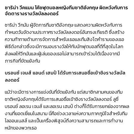
ซาริน่า วีคแมน โค้ชฟุตบอลหญิงทีมชาติอังกฤษ ผิดหวังกับการ
จัดตารางรางวัลบัลลงดอร์
ซาริน่า วีกมัน ผู้จัดการทีมชาติอังกฤษ แสดงความผิดหวังกับการ
กำหนดวันจัดงานประกาศรางวัลบัลลงดอร์อันทรงเกียรติ ซึ่งสร้าง
ความท้าทายด้านการจัดการสำหรับเธอและทีมสิงโตคำรามของเธอ
พิธีดังกล่าวซึ่งจะมีการมอบรางวัลให้กับนักฟุตบอลที่ดีที่สุดในโลก
ส่งผลให้วีกมันและผู้เล่นของเธอไม่สามารถเข้าร่วมได้เนื่องจากมี
ภารกิจที่ขัดแย้งกัน
บรอนซ์ เจมส์ แอนด์ เฮมป์ ได้รับการเสนอชื่อเข้าชิงรางวัลบัล
ลงดอร์
แม้ว่าจะมีตารางการแข่งขันที่ขัดแย้งกัน แต่สมาชิกสามคนของทีม
ชาติหญิงอังกฤษได้รับการเสนอชื่อเข้าชิงรางวัลบัลลงดอร์ ลูซี่
บรอนซ์ ลอเรน เจมส์ และลอเรน เฮมป์ ต่างก็ได้รับการยกย่องจากผล
งานที่ยอดเยี่ยมในสนาม นี่คือช่วงเวลาแห่งความภาคภูมิใจสำหรับทีม
ไลออนเนสส์ และเป็นเครื่องพิสูจน์ถึงความสามารถและการทำงาน
หนักของพวกเธอ