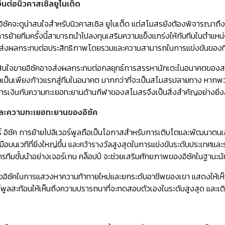
ต่อนิวคาสเซิลยูไนเต็ด
งอิซัคจะดูน่าสนใจสำหรับนิวคาสเซิล ยูไนเต็ด แต่สโมสรยังต้องพิจารณ
ากการย้ายทีมครั้งนี้สามารถนำไปลงทุนเสริมความแข็งแกร่งให้กับทีมในตำแห
จส่งผลกระทบต่อประสิทธิภาพโดยรวมและความสามารถในการแข่งขันของท
ตัดสินใจขายอิซัคอาจส่งผลกระทบต่อกลยุทธ์การสรรหานักเตะในอนาคตของส
ลเป็นเพียงก้าวแรกสู่ทีมในอนาคต มากกว่าที่จะเป็นสโมสรปลายทาง หากพว
รเงินกับความทะเยอทะยานด้านกีฬาของสโมสรจึงเป็นสิ่งสำคัญอย่างยิ่งส
ะความทะเยอทะยานของอิซัค
 อิซัค การย้ายไปลิเวอร์พูลถือเป็นโอกาสสำหรับการเติบโตและพัฒนาตนเอง ก
บนเวทีที่ยิ่งใหญ่ขึ้น และคว้ารางวัลสูงสุดในการแข่งขันระดับประเทศและ
ารทีมชั้นนำอย่างเจอร์เกน คล็อปป์ จะช่วยเสริมศักยภาพของอิซัคในฐานะนั
ิซัคในการแสวงหาความท้าทายใหม่และยกระดับอาชีพของเขา แสดงให้เห็น
อร์พูลสะท้อนให้เห็นถึงความปรารถนาที่จะทดสอบตัวเองในระดับสูงสุด แ