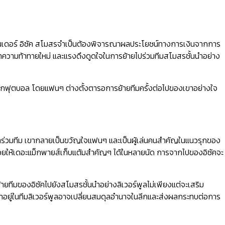
ซานเดอร์ อิซัค สโมสรจำเป็นต้องพิจารณาผลประโยชน์ทางการเงินจากการ
าความท้าทายใหม่ และแรงดึงดูดใจในการย้ายไปร่วมทีมสโมสรชั้นนำอย่าง
นโลกฟุตบอล โดยแฟนๆ ต่างตั้งตารอการย้ายทีมครั้งต่อไปของเขาอย่างใจ
้ายมาร่วมทีม เขากลายเป็นขวัญใจแฟนๆ และเป็นผู้เล่นคนสำคัญในแนวรุกของ
ช่วยให้เดอะแม็กพายส์เก็บแต้มสำคัญๆ ได้ในหลายนัด การจากไปของอิซัคจะ
ยทีมของอิซัคไปยังสโมสรชั้นนำอย่างลิเวอร์พูลไม่เพียงแต่จะเสริม
่เขาอยู่ในทีมลิเวอร์พูลอาจเปลี่ยนสมดุลอำนาจในลีกและส่งผลกระทบต่อการ