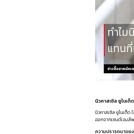
ทำไมน
แทนที่
ข่าวซื้อขายนักเ
นิวคาสเซิล ยูไนเต
นิวคาสเซิล ยูไนเต็ด 
ออกจากเซนต์เจมส์พาร
ความปรารถนาของอิ