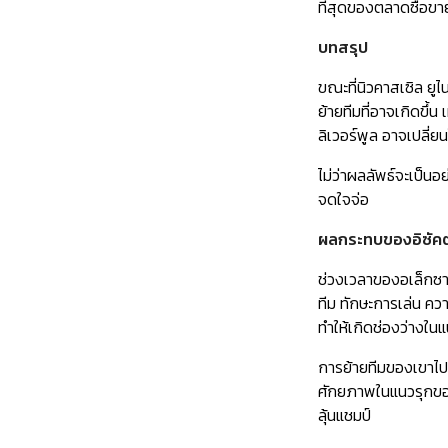
ที่สุดของตลาดซื้อขา
บทสรุป
ขณะที่นิวคาสเซิล ย
ย้ายทีมที่อาจเกิดข
ลิเวอร์พูล อาจเปลี่ยน
ไม่ว่าผลลัพธ์จะเป็น
จดใจจ่อ
ผลกระทบของอิซัคต่
ช่วงเวลาของอเล็กซาน
ทีม ทักษะการเล่น คว
ทำให้เกิดช่องว่างในแ
การย้ายทีมของเขาไปย
ศักยภาพในแนวรุกของห
ลุ้นแชมป์