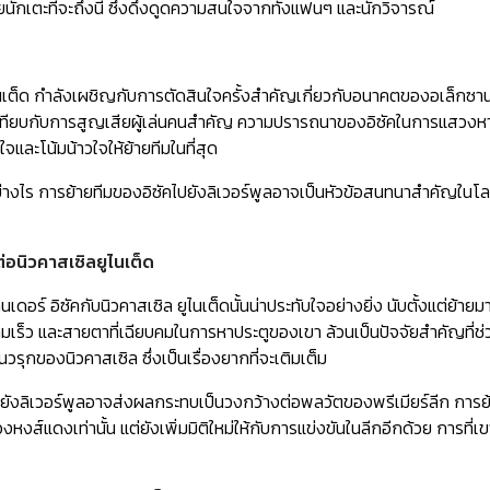
ยนักเตะที่จะถึงนี้ ซึ่งดึงดูดความสนใจจากทั้งแฟนๆ และนักวิจารณ์
ูไนเต็ด กำลังเผชิญกับการตัดสินใจครั้งสำคัญเกี่ยวกับอนาคตของอเล็ก
ึ้น เทียบกับการสูญเสียผู้เล่นคนสำคัญ ความปรารถนาของอิซัคในการแสวงห
ใจและโน้มน้าวใจให้ย้ายทีมในที่สุด
อย่างไร การย้ายทีมของอิซัคไปยังลิเวอร์พูลอาจเป็นหัวข้อสนทนาสำคัญใ
อนิวคาสเซิลยูไนเต็ด
เดอร์ อิซัคกับนิวคาสเซิล ยูไนเต็ดนั้นน่าประทับใจอย่างยิ่ง นับตั้งแต่ย
ามเร็ว และสายตาที่เฉียบคมในการหาประตูของเขา ล้วนเป็นปัจจัยสำคัญที่
นวรุกของนิวคาสเซิล ซึ่งเป็นเรื่องยากที่จะเติมเต็ม
ังลิเวอร์พูลอาจส่งผลกระทบเป็นวงกว้างต่อพลวัตของพรีเมียร์ลีก การย้า
งส์แดงเท่านั้น แต่ยังเพิ่มมิติใหม่ให้กับการแข่งขันในลีกอีกด้วย การที