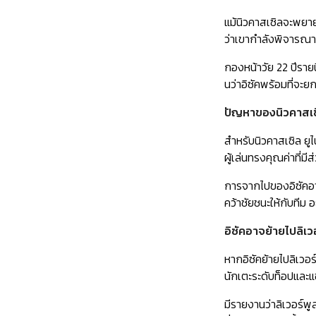
แม้นิวคาสเซิลจะพยายา
ว่าเขากำลังพิจารณาย
กองหน้าวัย 22 ปีราย
นว่าอิซัคพร้อมที่จะ
ปัญหาของนิวคาสเซ
สำหรับนิวคาสเซิล ยูไ
ผู้เล่นทรงคุณค่าที่
การจากไปของอิซัคอ
คว้าชัยชนะให้กับทีม
อิซัคอาจย้ายไปลิเว
หากอิซัคย้ายไปลิเวอร
นักเตะระดับท็อปและแ
มีรายงานว่าลิเวอร์พู