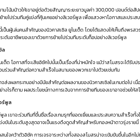
มโน้มน้าวให้เขาอยู่ต่อด้วยสัญญาระยะยาวมูลค่า 300,000 ปอนด์ต่อสัปดาห์ 
้ายไปร่วมทีมคู่แข่งที่คุ้นเคยอย่างลิเวอร์พูล เพื่อแสวงหาโอกาสและประ
นี้เป็นผู้เล่นคนสำคัญของนิวคาสเซิล ยูไนเต็ด โดยได้แสดงให้เห็นถึงพร
ยกระดับอาชีพของเขาด้วยการย้ายไปร่วมทีมระดับท็อปอย่างลิเวอร์พูล
ิล
นเต็ด โอกาสที่จะเสียอิซัคไปนั้นเป็นเรื่องที่น่าหนักใจ แม้ว่าสโมสรจะได้
มีส่วนร่วมสำคัญต่อความสำเร็จในสนามของพวกเขาไปด้วยเช่นกัน
าจส่งผลกระทบอย่างมีนัยสำคัญต่อผลงานของนิวคาสเซิลในเกมต่อไป เน
 อย่างไรก็ตาม ผลประโยชน์ทางการเงินจากการย้ายทีมของเขาอาจช่วยให้สโม
อร์พูล
์พูล เขาจะร่วมทีมที่ขึ้นชื่อเรื่องเกมรุกที่ยอดเยี่ยมและประสบความสำเร็จท
ข่งขันในระดับสูงสุดอาจเป็นแรงดึงดูดสำคัญสำหรับกองหน้าดาวรุ่งรายนี้
ลสนใจคว้าตัวอิซัค การเจรจาระหว่างทั้งสองสโมสรน่าจะเข้มข้นขึ้นในอีกไม่กี