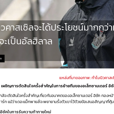
ิวคาสเซิลจะได้ประโยชน์มากกว่าห
จะเป็นอัลฮิลาล
ตะ
แหล่งที่มาของภาพ: ทำไมนิวคาสเซ
็ด เผชิญการตัดสินใจครั้งสำคัญในการย้ายทีมของอเล็กซานเดอร์ อิซ
ใกล้จะตัดสินใจครั้งสำคัญเกี่ยวกับอนาคตของอเล็กซานเดอร์ อิซัค กองหน้าด
์ก แม้ว่าเดอะแม็กพายส์จะพยายามรั้งตัวเขาไว้ด้วยข้อเสนอสัญญาที่คุ้ม
ซัคในการรับความท้าทายใหม่