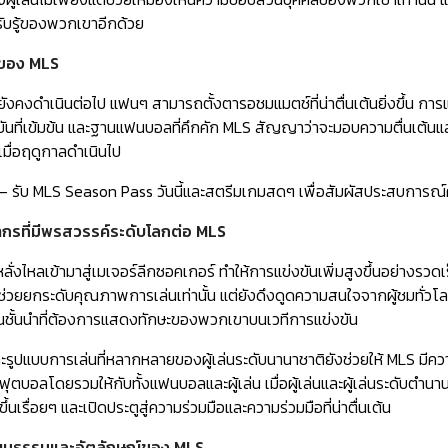
ับรู้ของพวกเขาอีกด้วย
นของ MLS
งคงดำเนินต่อไป แฟนๆ สามารถตั้งตารอชมแมตช์ที่น่าตื่นเต้นยิ่งขึ้น การแส
ันที่เข้มข้น และฐานแฟนบอลที่คึกคัก MLS สัญญาว่าจะมอบความตื่นเต้นและค
มเมื่อฤดูกาลดำเนินไป
– รับ MLS Season Pass วันนี้และสตรีมเกมสดๆ เพื่อสัมผัสประสบการณ์
รที่มีพรสวรรค์ระดับโลกต่อ MLS
กหลั่งไหลเข้ามาสู่เมเจอร์ลีกซอคเกอร์ ทำให้การแข่งขันเพิ่มสูงขึ้นอย่างรว
่ช่วยยกระดับคุณภาพการเล่นเท่านั้น แต่ยังดึงดูดความสนใจจากผู้ชมทั่วโลก
่นชั้นนำที่ต้องการแสดงทักษะของพวกเขาบนเวทีการแข่งขัน
ละรูปแบบการเล่นที่หลากหลายของผู้เล่นระดับนานาชาติยังช่วยให้ MLS ม
ุตบอลโดยรวมให้กับทั้งแฟนบอลและผู้เล่น เมื่อผู้เล่นและผู้เล่นระดับตำ
้นเรื่อยๆ และเปิดประตูสู่ความร่วมมือและความร่วมมือที่น่าตื่นเต้น
ฒนธรรมและอัตลักษณ์ของ MLS