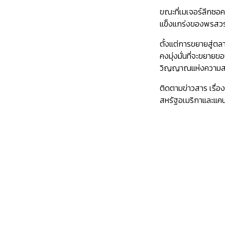
ขณะที่เมเจอร์ลีกซอ
แข็งแกร่งของพรสวรรค
ตั้งแต่การขยายสู่ต
คงมุ่งมั่นที่จะขยาย
วิญญาณแห่งความสามัค
ติดตามข่าวสาร เรื่อ
สหรัฐอเมริกาและแค