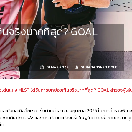
กินจริงมากที่สุด? GOAL
01 MAR 2025
SUKANANSARN GOLF
เด่นแห่ง MLS? ได้รับการยกย่องเกินจริงมากที่สุด? GOAL สำรวจผู้เล่
คิดและข้อมูลเชิงลึกเกี่ยวกับด้านต่างๆ ของฤดูกาล 2025 ในการสำรวจพิเศ
อย่างซานดิเอโก เอฟซี และการเปลี่ยนแปลงครั้งใหญ่ในตลาดซื้อขายนักเตะ มุ
ึ้น