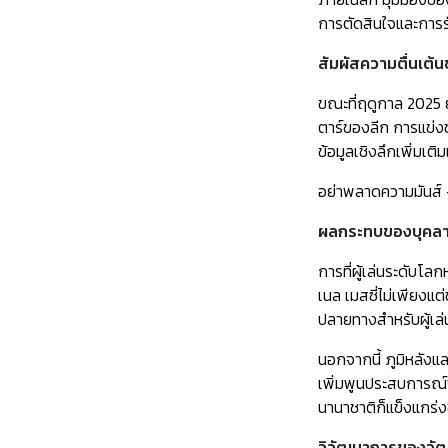
การตัดสินใจและการร
สัมผัสความตื่นเต้
ขณะที่ฤดูกาล 2025 ยั
ตาร์ของลีก การแข่งข
ข้อมูลเชิงลึกเพิ่มเติ
อย่าพลาดความมันส์ 
ผลกระทบของบุคลาก
การที่ผู้เล่นระดับโล
เนล เมสซี่ไม่เพียงแต
ปลายทางสำหรับผู้เล
นอกจากนี้ ภูมิหลังแ
เพิ่มพูนประสบการณ์ฟ
นานาชาติก็แข็งแกร่งขึ
วิวัฒนาการของวั