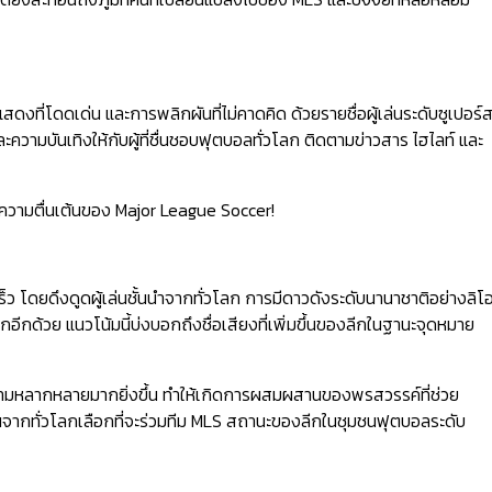
ดงที่โดดเด่น และการพลิกผันที่ไม่คาดคิด ด้วยรายชื่อผู้เล่นระดับซูเปอร์
วามบันเทิงให้กับผู้ที่ชื่นชอบฟุตบอลทั่วโลก ติดตามข่าวสาร ไฮไลท์ และ
ความตื่นเต้นของ Major League Soccer!
ดเร็ว โดยดึงดูดผู้เล่นชั้นนำจากทั่วโลก การมีดาวดังระดับนานาชาติอย่างลิโ
อีกด้วย แนวโน้มนี้บ่งบอกถึงชื่อเสียงที่เพิ่มขึ้นของลีกในฐานะจุดหมาย
ีความหลากหลายมากยิ่งขึ้น ทำให้เกิดการผสมผสานของพรสวรรค์ที่ช่วย
นานจากทั่วโลกเลือกที่จะร่วมทีม MLS สถานะของลีกในชุมชนฟุตบอลระดับ