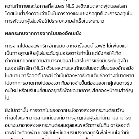
ความท้าทายและโอกาสที่สโมสร MLS เผชิญในตลาดฟุตบอลโลก
โดยเน้นย้ำถึงความจำเป็นในการวางแผนเชิงกลยุทธ์และการลงทุนใน
การพัฒนาผู้เล่นเพื่อให้ประสบความสำเร็จในระยะยาว
ผลกระทบจากการจากไปของอัคเยมัง
การจากไปของแพทริค อักเยมัง จากชาร์ลอตต์ เอฟซี ไม่เพียงแต่
เป็นการสูญเสียผู้เล่นระดับซูเปอร์สตาร์เท่านั้น แต่ยังก่อให้เกิด
คำถามเกี่ยวกับความสามารถของสโมสรในการแข่งขันระดับสูงใน
เมเจอร์ลีก ลีก (MLS) ด้วยผลงานและทักษะอันยอดเยี่ยมของอักเยมัง
ในสนาม ชาร์ลอตต์ เอฟซี จำเป็นต้องหาวิธีเติมเต็มช่องว่างที่ขาดหาย
ไปจากการขาดหายไปของเขา ทีมอาจจำเป็นต้องมองหาผู้เล่นดาวรุ่ง
คนใหม่ หรือปรับเปลี่ยนกลยุทธ์เพื่อชดเชยการเสียกองหน้าคนสำคัญ
ไป
ยิ่งไปกว่านั้น การจากไปของอากเยมังอาจส่งผลกระทบต่อขวัญ
กำลังใจและความสามัคคีของทีม การสูญเสียผู้เล่นที่มีความสามารถ
อย่างเขาอาจส่งผลกระทบต่อสมดุลและพลวัตภายในทีม ชาร์ลอตต์
เอฟซี จะต้องพัฒนาผู้เล่นใหม่และปรับปรุงกลยุทธ์เพื่อให้มั่นใจว่าทีม