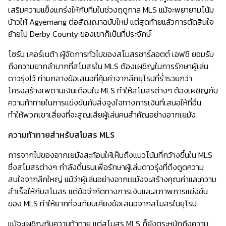
เสริมความแข็งแกร่งให้กับทีมในช่วงฤดูกาล MLS แม้จะพยายามโน้ม
น้าวให้ Agyemang ต่อสัญญาฉบับใหม่ แต่สุดท้ายแล้วการตัดสินใจ
ย้ายไป Derby County ของเขาก็เป็นที่ประจักษ์
โซรัน เคอร์เนต้า ผู้จัดการทั่วไปของสโมสรชาร์ลอตต์ เอฟซี ยอมรับ
ถึงความยากลำบากที่สโมสรใน MLS ต้องเผชิญในการรักษาผู้เล่น
ดาวรุ่งไว้ ท่ามกลางข้อเสนอที่คุ้มค่าจากลีกยุโรปที่ร่ำรวยกว่า
โครงสร้างเพดานเงินเดือนใน MLS ทำให้สโมสรต่างๆ ต้องเผชิญกับ
ความท้าทายในการแข่งขันกับสิ่งจูงใจทางการเงินที่เสนอให้ที่อื่น
ทำให้พวกเขาเสี่ยงที่จะสูญเสียผู้เล่นคนสำคัญอย่างอากเยมัง
ความท้าทายสำหรับสโมสร MLS
การจากไปของอากเยมังสะท้อนให้เห็นถึงแนวโน้มที่กว้างขึ้นใน MLS
ซึ่งสโมสรต่างๆ กำลังดิ้นรนเพื่อรักษาผู้เล่นดาวรุ่งที่ดึงดูดความ
สนใจจากลีกใหญ่ แม้ว่าผู้เล่นอย่างอากเยมังจะสร้างคุณค่าและความ
สำเร็จให้กับสโมสร แต่ข้อจำกัดทางการเงินและสภาพการแข่งขัน
ของ MLS ทำให้ยากที่จะเทียบเคียงข้อเสนอจากสโมสรในยุโรป
แม้จะเผชิญกับความท้าทาย แต่สโมสร MLS ก็ยังตระหนักถึงความ