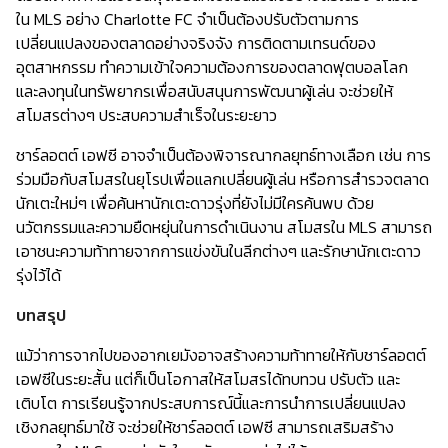
ใน MLS อย่าง Charlotte FC จำเป็นต้องปรับตัวตามการ
เปลี่ยนแปลงของตลาดอย่างจริงจัง การติดตามเทรนด์ของ
อุตสาหกรรม ทำความเข้าใจความต้องการของตลาดฟุตบอลโลก
และลงทุนในทรัพยากรเพื่อสนับสนุนการพัฒนาผู้เล่น จะช่วยให้
สโมสรต่างๆ ประสบความสำเร็จในระยะยาว
ชาร์ลอตต์ เอฟซี อาจจำเป็นต้องพิจารณากลยุทธ์ทางเลือก เช่น การ
ร่วมมือกับสโมสรในยุโรปเพื่อแลกเปลี่ยนผู้เล่น หรือการสำรวจตลาด
นักเตะใหม่ๆ เพื่อค้นหานักเตะดาวรุ่งที่ยังไม่มีใครค้นพบ ด้วย
นวัตกรรมและความยืดหยุ่นในการดำเนินงาน สโมสรใน MLS สามารถ
เอาชนะความท้าทายจากการแข่งขันในลีกต่างๆ และรักษานักเตะดาว
รุ่งไว้ได้
บทสรุป
แม้ว่าการจากไปของอากเยมังอาจสร้างความท้าทายให้กับชาร์ลอตต์
เอฟซีในระยะสั้น แต่ก็เป็นโอกาสให้สโมสรได้ทบทวน ปรับตัว และ
เติบโต การเรียนรู้จากประสบการณ์นี้และการนำการเปลี่ยนแปลง
เชิงกลยุทธ์มาใช้ จะช่วยให้ชาร์ลอตต์ เอฟซี สามารถเสริมสร้าง