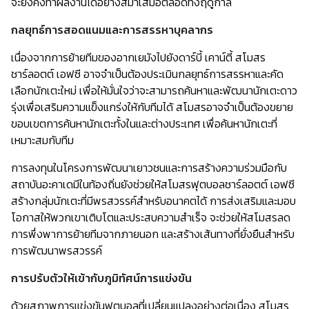
จะยังคงทำผลงานได้อย่างสม่ำเสมอตลอดทั้งฤดูกาล
กลยุทธ์การสอดแนมและการสรรหาบุคลากร
เนื่องจากการย้ายทีมของอากเยมังไปยังดาร์บี้ เคาน์ตี้ สโมสร
ชาร์ลอตต์ เอฟซี อาจจำเป็นต้องประเมินกลยุทธ์การสรรหาและคัด
เลือกนักเตะใหม่ เพื่อให้มั่นใจว่าจะสามารถค้นหาและพัฒนานักเตะดาว
รุ่งเพื่อเสริมความแข็งแกร่งให้กับทีมได้ สโมสรอาจจำเป็นต้องขยาย
ขอบเขตการค้นหานักเตะทั้งในและต่างประเทศ เพื่อค้นหานักเตะที่
เหมาะสมกับทีม
การลงทุนในโครงการพัฒนาเยาวชนและการสร้างความร่วมมือกับ
สถาบันอะคาเดมีในท้องถิ่นยังช่วยให้สโมสรฟุตบอลชาร์ลอตต์ เอฟซี
สร้างกลุ่มนักเตะที่มีพรสวรรค์สำหรับอนาคตได้ การส่งเสริมและมอบ
โอกาสให้พวกเขาเติบโตและประสบความสำเร็จ จะช่วยให้สโมสรลด
การพึ่งพาการย้ายทีมจากภายนอก และสร้างเส้นทางที่ยั่งยืนสำหรับ
การพัฒนาพรสวรรค์
การปรับตัวให้เข้ากับภูมิทัศน์การแข่งขัน
ด้วยสภาพการแข่งขันฟุตบอลที่เปลี่ยนแปลงอย่างต่อเนื่อง สโมสร