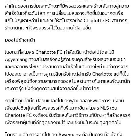
สำคัญของการบ่มเพาะนักเตะที่มีพรสวรรค์และสร้างเส้นทางสู่ความ
สำเร็จในเวทีระดับโลก การเปลี่ยนแปลงอาจเกิดขึ้นในอนาคตเพื่อ
แก้ไขปัญหาเหล่านี้ และช่วยให้สโมสรอย่าง Charlotte FC สามารถ
รักษานักเตะที่มีพรสวรรค์ไว้ในอนาคตได้ง่ายขึ้น
มองไปข้างหน้า
ในขณะที่สโมสร Charlotte FC กำลังเดินหน้าต่อไปโดยไม่มี
Agyemang ทางสโมสรยังคงรู้สึกขอบคุณสำหรับผลงานของเขา
และขออวยพรให้เขาประสบความสำเร็จในเส้นทางใหม่ แม้ว่าการจาก
ไปของเขาอาจเป็นการสูญเสียครั้งใหญ่สำหรับ Charlotte แต่ก็เป็น
เครื่องพิสูจน์ถึงความสามารถของสโมสรในการค้นหาและพัฒนานัก
เตะดาวรุ่ง ซึ่งดึงดูดความสนใจจากลีกชั้นนำทั่วโลก
ภายใต้ภูมิทัศน์ที่เปลี่ยนแปลงไปของฟุตบอลอาชีพและการแข่งขัน
เพื่อแย่งชิงผู้เล่นที่มีพรสวรรค์ที่เพิ่มมากขึ้น สโมสร MLS เช่น
Charlotte FC จะต้องปรับตัวและค้นหาวิธีการแก้ปัญหาที่สร้างสรรค์
เพื่อรักษาผู้เล่นที่ดีที่สุดของตนไว้และแข่งขันในระดับสูงสุดต่อไป
โดยรวมแล้ว การจากไปของ Agyemang ถือเป็นการเตือนใจถึง