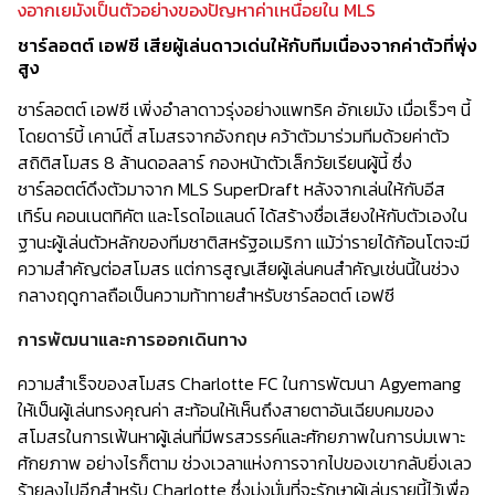
งอากเยมังเป็นตัวอย่างของปัญหาค่าเหนื่อยใน MLS
ชาร์ลอตต์ เอฟซี เสียผู้เล่นดาวเด่นให้กับทีมเนื่องจากค่าตัวที่พุ่ง
สูง
ชาร์ลอตต์ เอฟซี เพิ่งอำลาดาวรุ่งอย่างแพทริค อักเยมัง เมื่อเร็วๆ นี้
โดยดาร์บี้ เคาน์ตี้ สโมสรจากอังกฤษ คว้าตัวมาร่วมทีมด้วยค่าตัว
สถิติสโมสร 8 ล้านดอลลาร์ กองหน้าตัวเล็กวัยเรียนผู้นี้ ซึ่ง
ชาร์ลอตต์ดึงตัวมาจาก MLS SuperDraft หลังจากเล่นให้กับอีส
เทิร์น คอนเนตทิคัต และโรดไอแลนด์ ได้สร้างชื่อเสียงให้กับตัวเองใน
ฐานะผู้เล่นตัวหลักของทีมชาติสหรัฐอเมริกา แม้ว่ารายได้ก้อนโตจะมี
ความสำคัญต่อสโมสร แต่การสูญเสียผู้เล่นคนสำคัญเช่นนี้ในช่วง
กลางฤดูกาลถือเป็นความท้าทายสำหรับชาร์ลอตต์ เอฟซี
การพัฒนาและการออกเดินทาง
ความสำเร็จของสโมสร Charlotte FC ในการพัฒนา Agyemang
ให้เป็นผู้เล่นทรงคุณค่า สะท้อนให้เห็นถึงสายตาอันเฉียบคมของ
สโมสรในการเฟ้นหาผู้เล่นที่มีพรสวรรค์และศักยภาพในการบ่มเพาะ
ศักยภาพ อย่างไรก็ตาม ช่วงเวลาแห่งการจากไปของเขากลับยิ่งเลว
ร้ายลงไปอีกสำหรับ Charlotte ซึ่งมุ่งมั่นที่จะรักษาผู้เล่นรายนี้ไว้เพื่อ