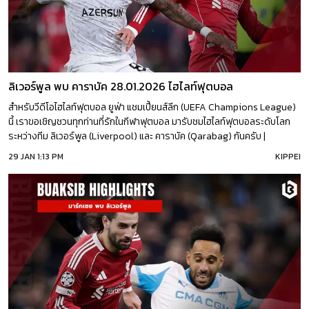
ลิเวอร์พูล พบ คาราบัค 28.01.2026 ไฮไลท์ฟุตบอล
สำหรับวีดีโอไฮไลท์ฟุตบอล ยูฟ่า แชมเปี้ยนส์ลีก (UEFA Champions League)
นี้ เราขอเชิญชวนทุกท่านที่รักในกีฬาฟุตบอล มารับชมไฮไลท์ฟุตบอลระดับโลก
ระหว่างทีม ลิเวอร์พูล (Liverpool) และ คาราบัค (Qarabag) กันครับ |
28.01.2026
29 JAN 1:13 PM
KIPPEI