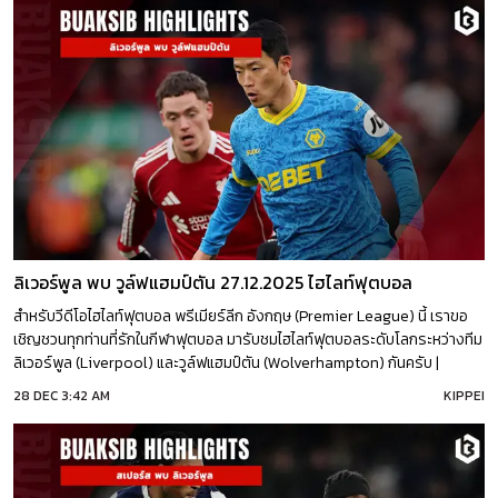
ลิเวอร์พูล พบ วูล์ฟแฮมป์ตัน 27.12.2025 ไฮไลท์ฟุตบอล
สำหรับวีดีโอไฮไลท์ฟุตบอล พรีเมียร์ลีก อังกฤษ (Premier League) นี้ เราขอ
เชิญชวนทุกท่านที่รักในกีฬาฟุตบอล มารับชมไฮไลท์ฟุตบอลระดับโลกระหว่างทีม
ลิเวอร์พูล (Liverpool) และวูล์ฟแฮมป์ตัน (Wolverhampton) กันครับ |
27.12.2025
28 DEC 3:42 AM
KIPPEI