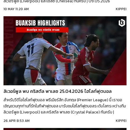
ลิเวอร์พูล (Liverpool) และเชลซี (Chelsea) กันครับ | 09.05.2026
10 MAY 11:20 AM
KIPPEI
ลิเวอร์พูล พบ คริสตัล พาเลซ 25.04.2026 ไฮไลท์ฟุตบอล
สำหรับวีดีโอไฮไลท์ฟุตบอล พรีเมียร์ลีก อังกฤษ (Premier League) นี้ เราขอ
เชิญชวนทุกท่านที่รักในกีฬาฟุตบอล มารับชมไฮไลท์ฟุตบอลระดับโลกระหว่างทีม
ลิเวอร์พูล (Liverpool) และคริสตัล พาเลซ (Crystal Palace) กันครับ |
25.04.2026
26 APR 8:53 AM
KIPPEI