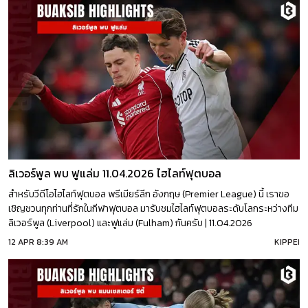
ลิเวอร์พูล พบ ฟูแล่ม 11.04.2026 ไฮไลท์ฟุตบอล
สำหรับวีดีโอไฮไลท์ฟุตบอล พรีเมียร์ลีก อังกฤษ (Premier League) นี้ เราขอ
เชิญชวนทุกท่านที่รักในกีฬาฟุตบอล มารับชมไฮไลท์ฟุตบอลระดับโลกระหว่างทีม
ลิเวอร์พูล (Liverpool) และฟูแล่ม (Fulham) กันครับ | 11.04.2026
12 APR 8:39 AM
KIPPEI