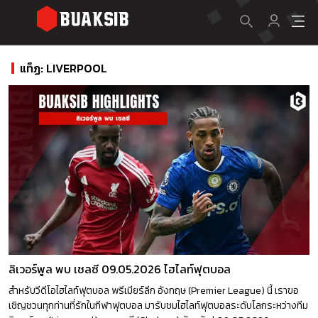
แท็ฏ: LIVERPOOL
ลิเวอร์พูล พบ เชลซี 09.05.2026 ไฮไลท์ฟุตบอล
สำหรับวีดีโอไฮไลท์ฟุตบอล พรีเมียร์ลีก อังกฤษ (Premier League) นี้ เราขอ
เชิญชวนทุกท่านที่รักในกีฬาฟุตบอล มารับชมไฮไลท์ฟุตบอลระดับโลกระหว่างทีม