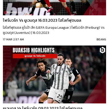
ไฟร์บวร์ก Vs ยูเวนตุส 16.03.2023 ไฮไลท์ฟุตบอล
ไฮไลท์ฟุตบอล ยูโรป้า ลีก (UEFA Europa League ) ไฟร์บวร์ก (Freiburg) Vs
ยูเวนตุส (Juventus) | 16.03.2023
17 MAR 2:57 AM
BEANG
ยูเวนตุส Vs ไฟร์บวร์ก 09.03.2023 ไฮไลท์ฟุตบอล