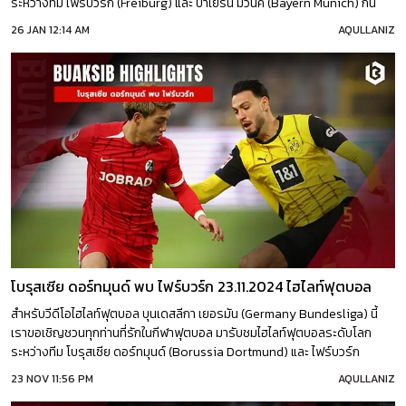
ระหว่างทีม ไฟร์บวร์ก (Freiburg) และ บาเยิร์น มิวนิค (Bayern Munich) กัน
ครับ | 25.01.2025
26 JAN 12:14 AM
AQULLANIZ
โบรุสเซีย ดอร์ทมุนด์ พบ ไฟร์บวร์ก 23.11.2024 ไฮไลท์ฟุตบอล
สำหรับวีดีโอไฮไลท์ฟุตบอล บุนเดสลีกา เยอรมัน (Germany Bundesliga) นี้
เราขอเชิญชวนทุกท่านที่รักในกีฬาฟุตบอล มารับชมไฮไลท์ฟุตบอลระดับโลก
ระหว่างทีม โบรุสเซีย ดอร์ทมุนด์ (Borussia Dortmund) และ ไฟร์บวร์ก
(Freiburg) กันครับ | 23.11.2024
23 NOV 11:56 PM
AQULLANIZ