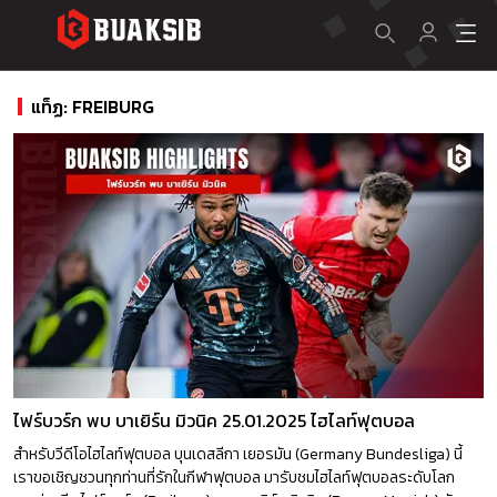
แท็ฏ: FREIBURG
ไฟร์บวร์ก พบ บาเยิร์น มิวนิค 25.01.2025 ไฮไลท์ฟุตบอล
สำหรับวีดีโอไฮไลท์ฟุตบอล บุนเดสลีกา เยอรมัน (Germany Bundesliga) นี้
เราขอเชิญชวนทุกท่านที่รักในกีฬาฟุตบอล มารับชมไฮไลท์ฟุตบอลระดับโลก