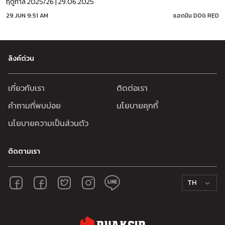
ฤดูกาล 2025/26 | 29.06.2025
29 JUN 9:51 AM
แอดมิน DOG RED
ลิงค์ด่วน
เกี่ยวกับเรา
ติดต่อเรา
คำถามที่พบบ่อย
นโยบายคุกกี้
นโยบายความเป็นส่วนตัว
ติดตามเรา
TH