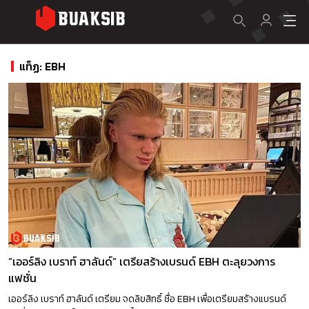
แท็ฏ: EBH
“เออร์ลิง เบราท์ ฮาลันด์” เตรียสร้างเบรนด์ EBH ตะลุยวงการ
แฟชั่น
เออร์ลิง เบราท์ ฮาลันด์ เตรียม จดลิขสิทธิ์ ชื่อ EBH เพื่อเตรียมสร้างแบรนด์