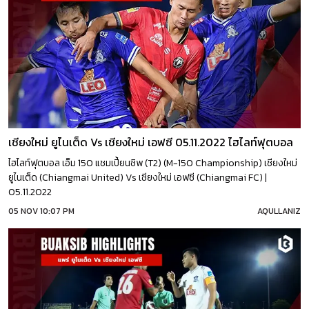
เชียงใหม่ ยูไนเต็ด Vs เชียงใหม่ เอฟซี 05.11.2022 ไฮไลท์ฟุตบอล
ไฮไลท์ฟุตบอล เอ็ม 150 แชมเปี้ยนชิพ (T2) (M-150 Championship) เชียงใหม่
ยูไนเต็ด (Chiangmai United) Vs เชียงใหม่ เอฟซี (Chiangmai FC) |
05.11.2022
05 NOV 10:07 PM
AQULLANIZ