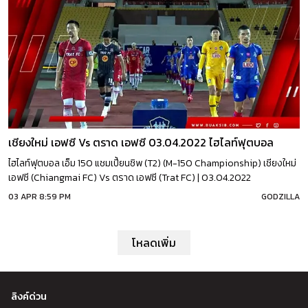
เชียงใหม่ เอฟซี Vs ตราด เอฟซี 03.04.2022 ไฮไลท์ฟุตบอล
ไฮไลท์ฟุตบอล เอ็ม 150 แชมเปี้ยนชิพ (T2) (M-150 Championship) เชียงใหม่
เอฟซี (Chiangmai FC) Vs ตราด เอฟซี (Trat FC) | 03.04.2022
03 APR 8:59 PM
GODZILLA
โหลดเพิ่ม
ลิงค์ด่วน