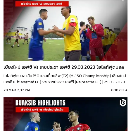
เชียงใหม่ เอฟซี Vs ราชประชา เอฟซี 29.03.2023 ไฮไลท์ฟุตบอล
ไฮไลท์ฟุตบอล เอ็ม 150 แชมเปี้ยนชิพ (T2) (M-150 Championship) เชียงใหม่
เอฟซี (Chiangmai FC) Vs ราชประชา เอฟซี (Rajpracha FC) | 29.03.2023
29 MAR 7:37 PM
GODZILLA