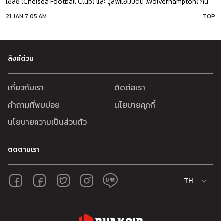
เชลซี (Chelsea Football Club) และ วูล์ฟแฮมป์ตัน (Wolverhampton) กัน
ครับ
21 JAN 7:05 AM
TOP
ลิงค์ด่วน
เกี่ยวกับเรา
ติดต่อเรา
คำถามที่พบบ่อย
นโยบายคุกกี้
นโยบายความเป็นส่วนตัว
ติดตามเรา
TH