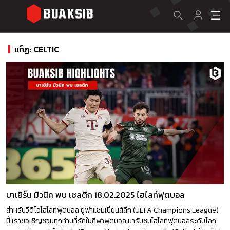
แท็ฏ: CELTIC
บาเยิร์น มิวนิค พบ เซลติก 18.02.2025 ไฮไลท์ฟุตบอล
สำหรับวีดีโอไฮไลท์ฟุตบอล ยูฟ่าแชมเปียนส์ลีก (UEFA Champions League)
นี้ เราขอเชิญชวนทุกท่านที่รักในกีฬาฟุตบอล มารับชมไฮไลท์ฟุตบอลระดับโลก