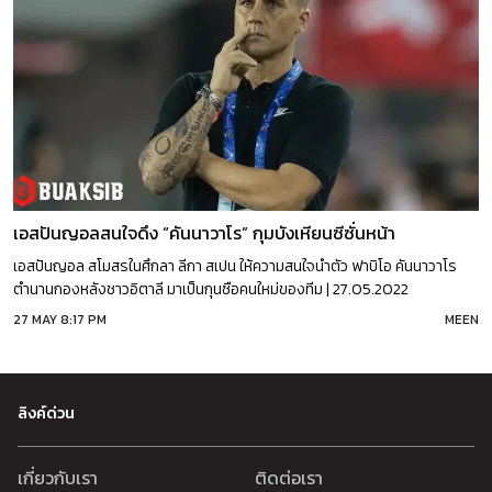
เอสปันญอลสนใจดึง “คันนาวาโร” กุมบังเหียนซีซั่นหน้า
เอสปันญอล สโมสรในศึกลา ลีกา สเปน ให้ความสนใจนำตัว ฟาบิโอ คันนาวาโร
ตำนานกองหลังชาวอิตาลี มาเป็นกุนซือคนใหม่ของทีม | 27.05.2022
27 MAY 8:17 PM
MEEN
ลิงค์ด่วน
เกี่ยวกับเรา
ติดต่อเรา