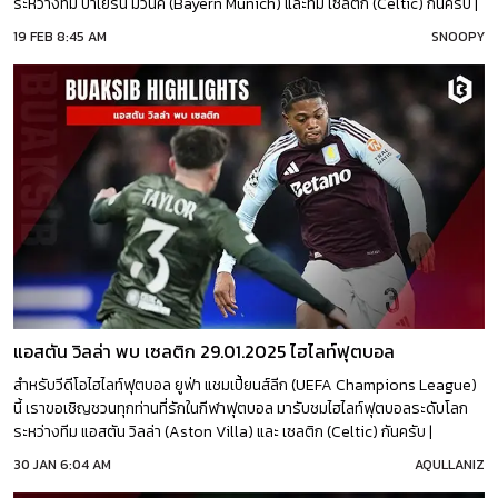
ระหว่างทีม บาเยิร์น มิวนิค (Bayern Munich) และทีม เซลติก (Celtic) กันครับ |
18.02.2025
19 FEB 8:45 AM
SNOOPY
แอสตัน วิลล่า พบ เซลติก 29.01.2025 ไฮไลท์ฟุตบอล
สำหรับวีดีโอไฮไลท์ฟุตบอล ยูฟ่า แชมเปี้ยนส์ลีก (UEFA Champions League)
นี้ เราขอเชิญชวนทุกท่านที่รักในกีฬาฟุตบอล มารับชมไฮไลท์ฟุตบอลระดับโลก
ระหว่างทีม แอสตัน วิลล่า (Aston Villa) และ เซลติก (Celtic) กันครับ |
29.01.2025
30 JAN 6:04 AM
AQULLANIZ