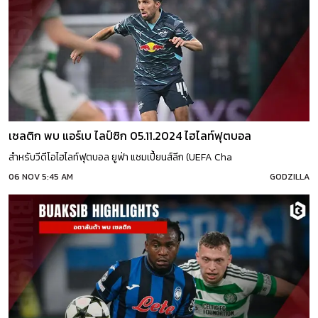
เซลติก พบ แอร์เบ ไลป์ซิก 05.11.2024 ไฮไลท์ฟุตบอล
สำหรับวีดีโอไฮไลท์ฟุตบอล ยูฟ่า แชมเปี้ยนส์ลีก (UEFA Cha
06 NOV 5:45 AM
GODZILLA