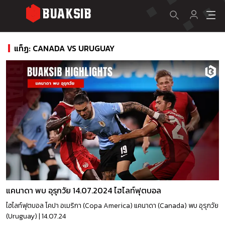
แท็ฏ: CANADA VS URUGUAY
แคนาดา พบ อุรุกวัย 14.07.2024 ไฮไลท์ฟุตบอล
ไฮไลท์ฟุตบอล โคปา อเมริกา (Copa America) แคนาดา (Canada) พบ อุรุกวัย
(Uruguay) | 14.07.24