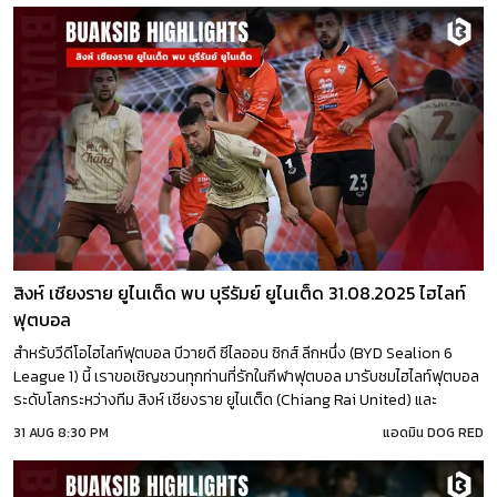
สิงห์ เชียงราย ยูไนเต็ด พบ บุรีรัมย์ ยูไนเต็ด 31.08.2025 ไฮไลท์
ฟุตบอล
สำหรับวีดีโอไฮไลท์ฟุตบอล บีวายดี ซีไลออน ซิกส์ ลีกหนึ่ง (BYD Sealion 6
League 1) นี้ เราขอเชิญชวนทุกท่านที่รักในกีฬาฟุตบอล มารับชมไฮไลท์ฟุตบอล
ระดับโลกระหว่างทีม สิงห์ เชียงราย ยูไนเต็ด (Chiang Rai United) และ
บุรีรัมย์ ยูไนเต็ด (Buriram United) กันครับ | 31.08.2025
31 AUG 8:30 PM
แอดมิน DOG RED