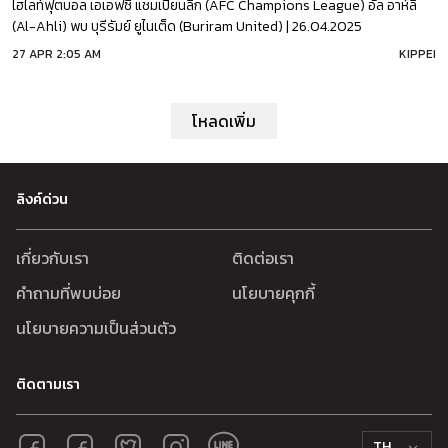
ไฮไลท์ฟุตบอล เอเอฟซี แชมเปี้ยนลีก (AFC Champions League) อัล อาห์ลี
(Al-Ahli) พบ บุรีรัมย์ ยูไนเต็ด (Buriram United) | 26.04.2025
27 APR 2:05 AM
KIPPEI
โหลดเพิ่ม
ลิงค์ด่วน
เกี่ยวกับเรา
ติดต่อเรา
คำถามที่พบบ่อย
นโยบายคุกกี้
นโยบายความเป็นส่วนตัว
ติดตามเรา
TH