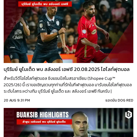
บุรีรัมย์ ยูไนเต็ด พบ สลังงอร์ เอฟซี 20.08.2025 ไฮไลท์ฟุตบอล
สำหรับวีดีโอไฮไลท์ฟุตบอล ชิงแชมป์สโมสรอาเซียน (Shopee Cup™
2025/26) นี้ เราขอเชิญชวนทุกท่านที่รักในกีฬาฟุตบอล มารับชมไฮไลท์ฟุตบอล
ระดับโลกระหว่างทีม บุรีรัมย์ ยูไนเต็ด และ สลังงอร์ เอฟซี กันครับ |
20.08.2025
20 AUG 9:31 PM
แอดมิน DOG RED