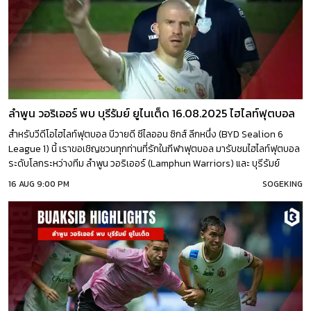
ลำพูน วอริเออร์ พบ บุรีรัมย์ ยูไนเต็ด 16.08.2025 ไฮไลท์ฟุตบอล
สำหรับวีดีโอไฮไลท์ฟุตบอล บีวายดี ซีไลออน ซิกส์ ลีกหนึ่ง (BYD Sealion 6
League 1) นี้ เราขอเชิญชวนทุกท่านที่รักในกีฬาฟุตบอล มารับชมไฮไลท์ฟุตบอล
ระดับโลกระหว่างทีม ลำพูน วอริเออร์ (Lamphun Warriors) และ บุรีรัมย์
ยูไนเต็ด (Buriram United) กันครับ
16 AUG 9:00 PM
SOGEKING