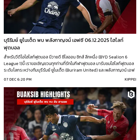
บุรีรัมย์ ยูไนเต็ด พบ พลังกาญจน์ เอฟซี 06.12.2025 ไฮไลท์
ฟุตบอล
สำหรับวีดีโอไฮไลท์ฟุตบอล บีวายดี ซีไลออน ซิกส์ ลีกหนึ่ง (BYD Sealion 6
League 1)นี้ เราขอเชิญชวนทุกท่านที่รักในกีฬาฟุตบอล มารับชมไฮไลท์ฟุตบอล
ระดับโลกระหว่างทีมบุรีรัมย์ ยูไนเต็ด (Buriram United) และพลังกาญจน์ เอฟ
ซี (Kanchanaburi Power FC) กันครับ | 06.12.2025
07 DEC 6:20 PM
KIPPEI