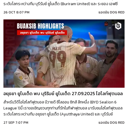
ระดับโลกระหว่างทีม บุรีรัมย์ ยูไนเต็ด (Buriram United) และ ระยอง เอฟซี
(Rayong FC) กันครับ | 26.10.2025
26 OCT 8:07 PM
แอดมิน DOG RED
อยุธยา ยูไนเต็ด พบ บุรีรัมย์ ยูไนเต็ด 27.09.2025 ไฮไลท์ฟุตบอล
สำหรับวีดีโอไฮไลท์ฟุตบอล บีวายดี ซีไลออน ซิกส์ ลีกหนึ่ง (BYD Sealion 6
League 1)นี้ เราขอเชิญชวนทุกท่านที่รักในกีฬาฟุตบอล มารับชมไฮไลท์ฟุตบอล
ระดับโลกระหว่างทีม อยุธยา ยูไนเต็ด (Ayutthaya United) และ บุรีรัมย์
ยูไนเต็ด (Buriram United) กันครับ | 27.09.2025
27 SEP 7:07 PM
แอดมิน DOG RED