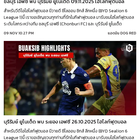
ชลบุรี เอฟซี พบ บุรีรัมย์ ยูไนเต็ด 09.11.2025 ไฮไลท์ฟุตบอล
สำหรับวีดีโอไฮไลท์ฟุตบอล บีวายดี ซีไลออน ซิกส์ ลีกหนึ่ง (BYD Sealion 6
League 1)นี้ เราขอเชิญชวนทุกท่านที่รักในกีฬาฟุตบอล มารับชมไฮไลท์ฟุตบอล
ระดับโลกระหว่างทีม ชลบุรี เอฟซี (Chonburi FC) และ บุรีรัมย์ ยูไนเต็ด
(Buriram United) กันครับ | 09.11.2025
09 NOV 10:27 PM
แอดมิน DOG RED
บุรีรัมย์ ยูไนเต็ด พบ ระยอง เอฟซี 26.10.2025 ไฮไลท์ฟุตบอล
สำหรับวีดีโอไฮไลท์ฟุตบอล บีวายดี ซีไลออน ซิกส์ ลีกหนึ่ง (BYD Sealion 6
League 1)นี้ เราขอเชิญชวนทุกท่านที่รักในกีฬาฟุตบอล มารับชมไฮไลท์ฟุตบอล