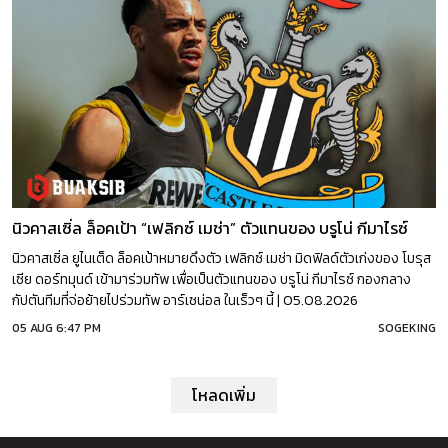
นิวคาสเซิ่ล ล็อคเป้า “เฟลิกซ์ เมช่า” ตัวแทนของ บรูโน่ กีมาไรซ์
นิวคาสเซิ่ล ยูไนเต็ด ล็อคเป้าหมายดึงตัว เฟลิกซ์ เมช่า มิดฟิลด์ตัวเก่งของ โบรุส
เซีย ดอร์ทมุนด์ เข้ามาร่วมทัพ เพื่อเป็นตัวแทนของ บรูโน่ กีมาไรซ์ กองกลาง
กัปตันทีมที่จ่อย้ายไปร่วมทัพ อาร์เซน่อล ในเร็วๆ นี้ | 05.08.2026
05 AUG 6:47 PM
SOGEKING
โหลดเพิ่ม