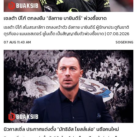
เซลต้า บีโก้ ตกลงยืม “อัลทาย บายินดีร์” พ่วงซื้อขาด
เซลต้า บีโก้ สโมสรลาลีกา ตกลงคว้าตัว อัลทาย บายินดีร์ ผู้รักษาประตูทีมชาติ
ตุรกีของ แมนเชสเตอร์ ยูไนเต็ด เป็นสัญญายืมตัวพ่วงซื้อขาด | 07.08.2026
07 AUG 11:43 AM
SOGEKING
นิวคาสเซิ่ล ประกาศแต่งตั้ง “มัทธิอัส ไยสส์เล่อ” นซือคนใหม่