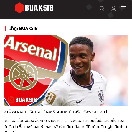
แท็ฏ: BUAKSIB
อาร์เซน่อล เตรียมล่า “เอซรี่ คอนซ่า” เสริมทัพรายต่อไป
เดลี่ เมล สื่อดังของ อังกฤษ รายงานว่า อาร์เซน่อล เตรียมยื่นข้อเสนอถึง แอส
ตัน วิลล่า ซื้อ เอซรี่ คอนซ่า กองหลังร่วมทีม หลังจากที่ปิดดีลคว้า บรูโน่ กิมาไรส์