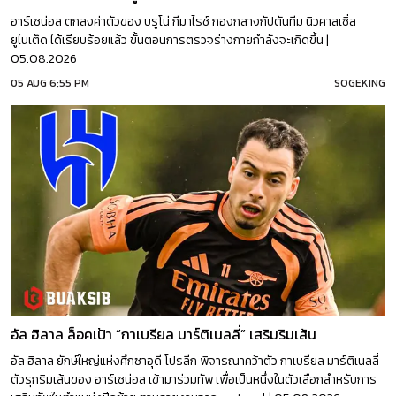
อาร์เซน่อล ตกลงค่าตัวของ บรูโน่ กีมาไรช์ กองกลางกัปตันทีม นิวคาสเซิ่ล
ยูไนเต็ด ได้เรียบร้อยแล้ว ขั้นตอนการตรวจร่างกายกำลังจะเกิดขึ้น |
05.08.2026
05 AUG 6:55 PM
SOGEKING
อัล ฮิลาล ล็อคเป้า “กาเบรียล มาร์ติเนลลี่” เสริมริมเส้น
อัล ฮิลาล ยักษ์ใหญ่แห่งศึกซาอุดี โปรลีก พิจารณาคว้าตัว กาเบรียล มาร์ติเนลลี่
ตัวรุกริมเส้นของ อาร์เซน่อล เข้ามาร่วมทัพ เพื่อเป็นหนึ่งในตัวเลือกสำหรับการ