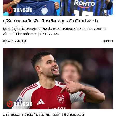
บุรีรัมย์ ตกลงเป็น พันธมิตรเชิงกลยุทธ์ กับ กัมบะ โอซาก้า
บุรีรัมย์ ยูไนเต็ด บรรลุข้อตกลงเป็น พันธมิตรเชิงกลยุทธ์ กับ กัมบะ โอซาก้า
สโมสรชั้นนำจากศึกเจลีก | 07.08.2026
07 AUG 7:42 AM
KIPPEI
อาร์เซน่อล คว้าตัว “บรูโน่ กีมาไรช์” 75 ล้านปอนด์