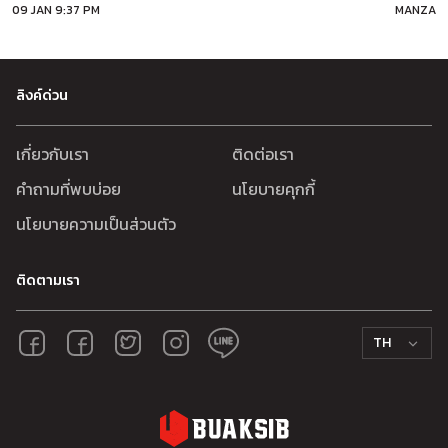
09 JAN 9:37 PM
MANZA
ลิงค์ด่วน
เกี่ยวกับเรา
ติดต่อเรา
คำถามที่พบบ่อย
นโยบายคุกกี้
นโยบายความเป็นส่วนตัว
ติดตามเรา
TH