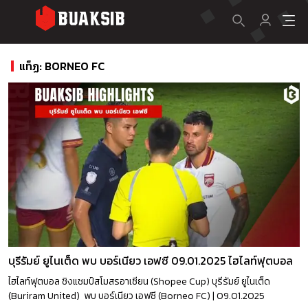
แท็ฏ: BORNEO FC
บุรีรัมย์ ยูไนเต็ด พบ บอร์เนียว เอฟซี 09.01.2025 ไฮไลท์ฟุตบอล
ไฮไลท์ฟุตบอล ชิงแชมป์สโมสรอาเซียน (Shopee Cup) บุรีรัมย์ ยูไนเต็ด
(Buriram United) พบ บอร์เนียว เอฟซี (Borneo FC) | 09.01.2025