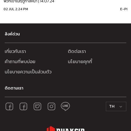
พวกเขาในฤดูกาลหน้า | 14.07.24
02 JUL 2:24 PM
E-PI
ลิงค์ด่วน
เกี่ยวกับเรา
ติดต่อเรา
คำถามที่พบบ่อย
นโยบายคุกกี้
นโยบายความเป็นส่วนตัว
ติดตามเรา
TH