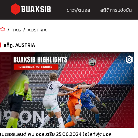
ข่าวฟุตบอล
สถิติการแข่งขัน
TAG
AUSTRIA
แท็ฏ: AUSTRIA
เนเธอร์แลนด์ พบ ออสเตรีย 25.06.2024 ไฮไลท์ฟุตบอล