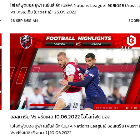
ไฮไลท์ฟุตบอล ยูฟ่า เนชั่นส์ ลีก (UEFA Nations League) ออสเตรีย (Austri
Vs โครเอเชีย (Croatia) | 25.09.2022
M
26 SEP 3:58 AM
SOGEK
ออสเตรีย Vs ฝรั่งเศส 10.06.2022 ไฮไลท์ฟุตบอล
ไฮไลท์ฟุตบอล ยูฟ่า เนชั่นส์ ลีก (UEFA Nations League) ออสเตรีย (Austri
Vs ฝรั่งเศส (France) | 10.06.2022