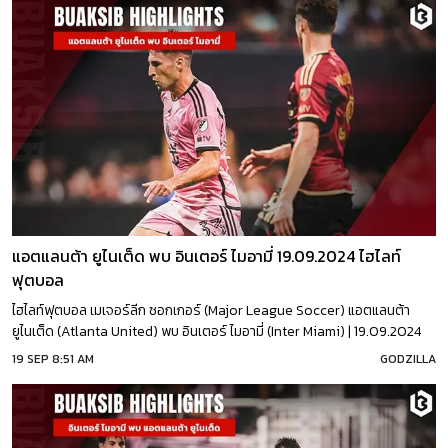
แอตแลนต้า ยูไนเต็ด พบ อินเตอร์ ไมอามี่ 19.09.2024 ไฮไลท์
ฟุตบอล
ไฮไลท์ฟุตบอล เมเจอร์ลีก ซอกเกอร์ (Major League Soccer) แอตแลนต้า
ยูไนเต็ด (Atlanta United) พบ อินเตอร์ ไมอามี่ (Inter Miami) | 19.09.2024
19 SEP 8:51 AM
GODZILLA