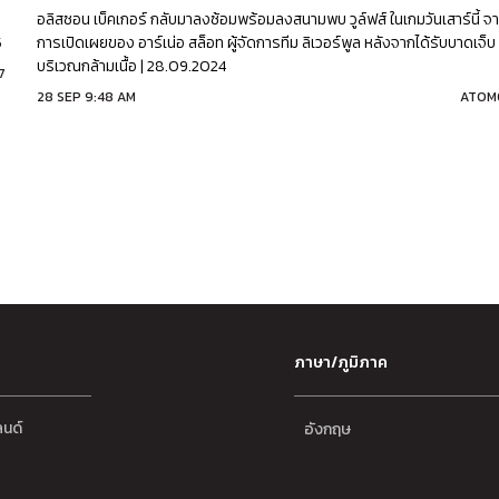
อลิสซอน เบ็คเกอร์ กลับมาลงซ้อมพร้อมลงสนามพบ วูล์ฟส์ ในเกมวันเสาร์นี้ จ
5
การเปิดเผยของ อาร์เน่อ สล็อท ผู้จัดการทีม ลิเวอร์พูล หลังจากได้รับบาดเจ็บ
บริเวณกล้ามเนื้อ | 28.09.2024
7
28 SEP 9:48 AM
ATOM
ภาษา/ภูมิภาค
นด์
อังกฤษ