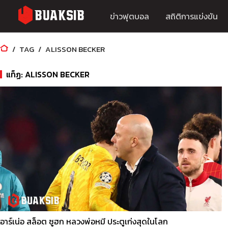
ข่าวฟุตบอล
สถิติการแข่งขัน
TAG
ALISSON BECKER
แท็ฏ: ALISSON BECKER
อาร์เน่อ สล็อต ซูฮก หลวงพ่อหมี ประตูเก่งสุดในโลก