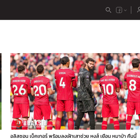
อลิสซอน เบ็คเกอร์ พร้อมลงเฝ้าเสาช่วย หงส์ เยือน หมาป่า คืนนี้