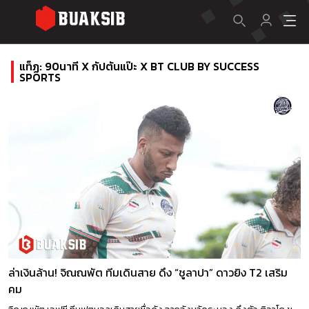
แท็ฏ: 90นาที X กัปตันแป๊ะ X BT CLUB BY SUCCESS
SPORTS
ล่าเงินล้าน⁣! จิณณพัต ทีมเดินสาย ดึง “ชูลาปา” ดาวยิง T2 เสริม
คม