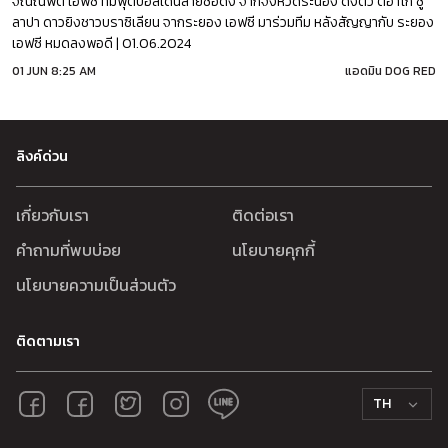
จิณณพัต เอฟซี ทีมฟุตบอลเดินสายชื่อดัง จากจังหวัดระนอง ดึงตัว ติอาโก ชู
ลาปา ดาวยิงชาวบราซิเลียน จากระยอง เอฟซี มาร่วมทีม หลังสัญญากับ ระยอง
เอฟซี หมดลงพอดี | 01.06.2024
01 JUN 8:25 AM
แอดมิน DOG RED
ลิงค์ด่วน
เกี่ยวกับเรา
ติดต่อเรา
คำถามที่พบบ่อย
นโยบายคุกกี้
นโยบายความเป็นส่วนตัว
ติดตามเรา
TH