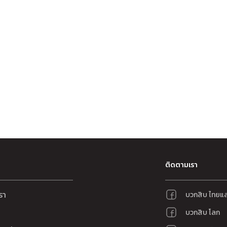
ติดตามเรา
รา
บวกสิบ ไทยแล
า
บวกสิบ โลก