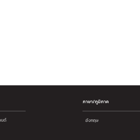
ภาษา/ภูมิภาค
นด์
อังกฤษ