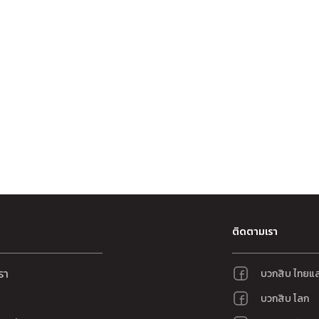
ติดตามเรา
รา
บวกสิบ ไทยแล
า
บวกสิบ โลก