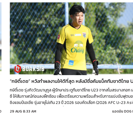
“กษิดิ์เดช” หวังทำผลงานให้ดีที่สุด หลังมีชื่อคัมแบ็คทีมชาติไทย 
กษิดิ์เดช รุ่งกิจวัฒนานุกูล ผู้รักษาประตูทีมชาติไทย U23 จากสโมสรบางกอก 
ซี ให้สัมภาษณ์ก่อนลงฝึกซ้อม เพื่อเตรียมความพร้อมสำหรับการแข่งขันฟุตบ
ชิงแชมป์เอเชีย รุ่นอายุไม่เกิน 23 ปี 2026 รอบคัดเลือก (2026 AFC U-23 As
ม
Cup qualification) ระหว่างวันที่ 3-9 กันยายน 2568 ณ ธรรมศาสตร์ สเตเ
D
29 AUG 8:33 AM
แอดมิน DOG
จังหวัดปทุมธานี | 29.08.2025