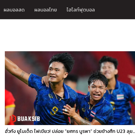
ผลบอลสด
ผลบอลไทย
ไฮไลท์ฟุตบอล
ฮั่วกัง ยูไนเต็ด ไฟเขียว! ปล่อย “ยศกร บูรพา” ช่วยช้างศึก U23 ลุยชิงแชม