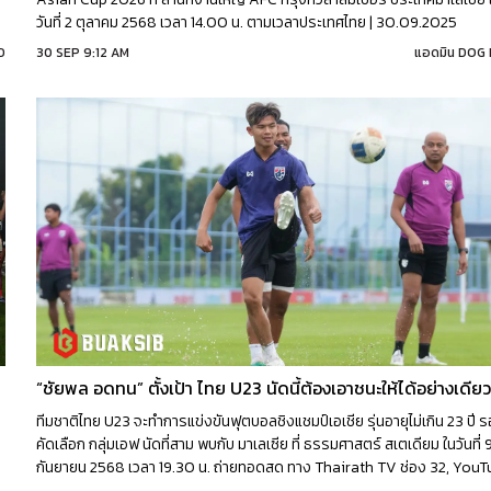
วันที่ 2 ตุลาคม 2568 เวลา 14.00 น. ตามเวลาประเทศไทย | 30.09.2025
D
30 SEP 9:12 AM
แอดมิน DOG
“ชัยพล อดทน” ตั้งเป้า ไทย U23 นัดนี้ต้องเอาชนะให้ได้อย่างเดียว
ทีมชาติไทย U23 จะทำการแข่งขันฟุตบอลชิงแชมป์เอเชีย รุ่นอายุไม่เกิน 23 ปี 
คัดเลือก กลุ่มเอฟ นัดที่สาม พบกับ มาเลเซีย ที่ ธรรมศาสตร์ สเตเดียม ในวันที่ 
กันยายน 2568 เวลา 19.30 น. ถ่ายทอดสด ทาง Thairath TV ช่อง 32, You
: BG Sports และ True Visions NOW | 09.09.2025