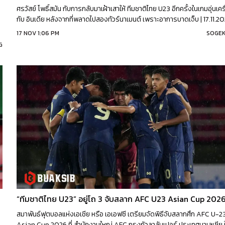
ง
ศรวัสย์ โพธิ์สมัน กับการกลับมาเฝ้าเสาให้ ทีมชาติไทย U23 อีกครั้งในเกมอุ่นเคร
กับ อินเดีย หลังจากที่พลาดไปสองทัวร์นาเมนต์ เพราะอาการบาดเจ็บ | 17.11.2
17 NOV 1:06 PM
SOGEK
G
สมาพันธ์ฟุตบอลแห่งเอเชีย หรือ เอเอฟซี เตรียมจัดพิธีจับสลากศึก AFC U-2
Asian Cup 2026 ที่ สำนักงานใหญ่ AFC กรุงกัวลาลัมเปอร์ ประเทศมาเลเซีย 