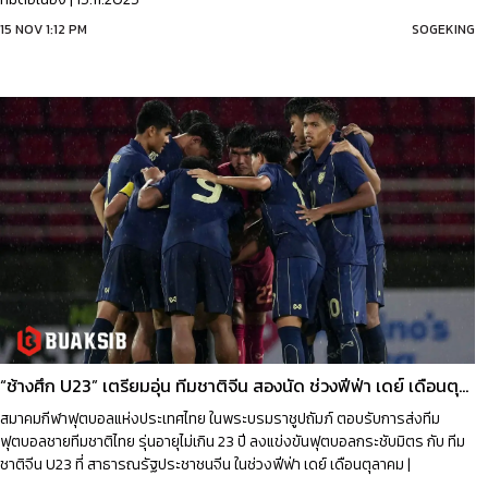
15 NOV 1:12 PM
SOGEKING
“ช้างศึก U23” เตรียมอุ่น ทีมชาติจีน สองนัด ช่วงฟีฟ่า เดย์ เดือนตุลาคม
สมาคมกีฬาฟุตบอลแห่งประเทศไทย ในพระบรมราชูปถัมภ์ ตอบรับการส่งทีม
ฟุตบอลชายทีมชาติไทย รุ่นอายุไม่เกิน 23 ปี ลงแข่งขันฟุตบอลกระชับมิตร กับ ทีม
ชาติจีน U23 ที่ สาธารณรัฐประชาชนจีน ในช่วงฟีฟ่า เดย์ เดือนตุลาคม |
25.09.2025