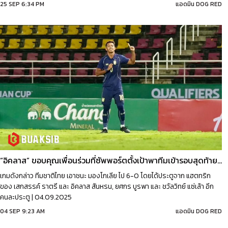
25 SEP 6:34 PM
แอดมิน DOG RED
“อิคลาส” ขอบคุณเพื่อนร่วมที่ซัพพอร์ตตั้งเป้าพาทีมเข้ารอบสุดท้ายให้ได้
เกมดังกล่าว ทีมชาติไทย เอาชนะ มองโกเลีย ไป 6-0 โดยได้ประตูจาก แฮตทริก
ของ เสกสรรค์ ราตรี และ อิคลาส สันหรน, ยศกร บูรพา และ ชวัลวิทย์ แซ่เล้า อีก
คนละประตู | 04.09.2025
04 SEP 9:23 AM
แอดมิน DOG RED