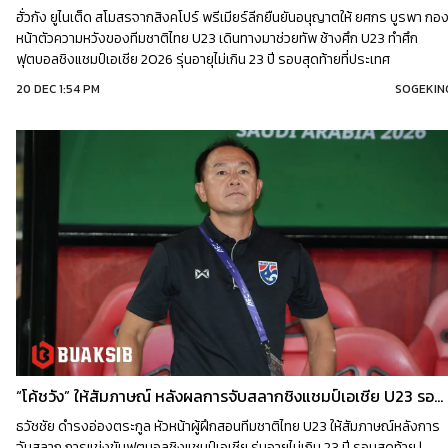
ฮั่วกัง ยูไนเต็ด สโมสรจากสิงคโปร์ พรีเมียร์ลีกยืนยันอนุญาตให้ ยศกร บูรพา กอ
หน้าตัวความหวังของทีมชาติไทย U23 เดินทางมาช่วยทัพ ช้างศึก U23 ทำศึก
ฟุตบอลชิงแชมป์เอเชีย 2026 รุ่นอายุไม่เกิน 23 ปี รอบสุดท้ายที่ประเทศ
ซาอุดีอาระเบีย | 20.12.2025
20 DEC 1:54 PM
SOGEKIN
“โค้ชวัง” ให้สัมภาษณ์ หลังผลการจับสลากชิงแชมป์เอเชีย U23 รอบสุดท้าย
ธวัชชัย ดำรงอ่องตระกูล หัวหน้าผู้ฝึกสอนทีมชาติไทย U23 ให้สัมภาษณ์หลังการ
จับสลาก การแข่งขันฟุตบอลชิงแชมป์เอเชีย รุ่นอายุไม่เกิน 23 ปี รอบสุดท้าย |