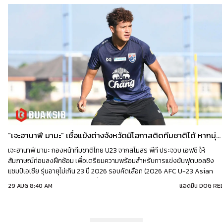
“เจะฮานาฟี มามะ” เชื่อแข้งต่างจังหวัดมีโอกาสติดทีมชาติได้ หากมุ่งมั่นพัฒนา
เจะฮานาฟี มามะ กองหน้าทีมชาติไทย U23 จากสโมสร พีที ประจวบ เอฟซี ให้
สัมภาษณ์ก่อนลงฝึกซ้อม เพื่อเตรียมความพร้อมสำหรับการแข่งขันฟุตบอลชิง
แชมป์เอเชีย รุ่นอายุไม่เกิน 23 ปี 2026 รอบคัดเลือก (2026 AFC U-23 Asian
Cup qualification) ระหว่างวันที่ 3-9 กันยายน 2568 ณ ธรรมศาสตร์ สเตเดีย
29 AUG 8:40 AM
แอดมิน DOG RE
จังหวัดปทุมธานี | 29.08.2025