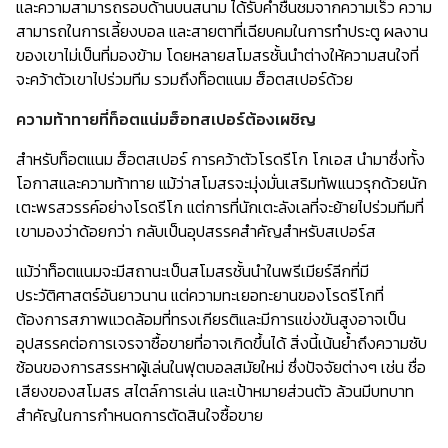
และความสามารถรอบด้านบนสนาม ได้รับคำชื่นชมจากความเร็ว ความ
สามารถในการเลี้ยงบอล และสายตาที่เฉียบคมในการทำประตู ผลงาน
ของเขาไม่เป็นที่มองข้าม โดยหลายสโมสรชั้นนำต่างให้ความสนใจที่
จะคว้าตัวเขาไปร่วมทีม รวมถึงท็อตแนม ฮ็อตสเปอร์ด้วย
ความท้าทายที่ท็อตแน่มฮ็อทสเปอร์ต้องเผชิญ
สำหรับท็อตแนม ฮ็อตสเปอร์ การคว้าตัวโรดรีโก โกเอส นำมาซึ่งทั้ง
โอกาสและความท้าทาย แม้ว่าสโมสรจะมุ่งมั่นเสริมทัพแนวรุกด้วยนัก
เตะพรสวรรค์อย่างโรดรีโก แต่การที่นักเตะลังเลที่จะย้ายไปร่วมทีมที่
เขามองว่าด้อยกว่า กลับเป็นอุปสรรคสำคัญสำหรับสเปอร์ส
แม้ว่าท็อตแนมจะมีสถานะเป็นสโมสรชั้นนำในพรีเมียร์ลีกที่มี
ประวัติศาสตร์อันยาวนาน แต่ความทะเยอทะยานของโรดรีโกที่
ต้องการสภาพแวดล้อมที่ทรงเกียรติและมีการแข่งขันสูงอาจเป็น
อุปสรรคต่อการเจรจาซื้อขายที่อาจเกิดขึ้นได้ สิ่งนี้เน้นย้ำถึงความซับ
ซ้อนของการสรรหาผู้เล่นในฟุตบอลสมัยใหม่ ซึ่งปัจจัยต่างๆ เช่น ชื่อ
เสียงของสโมสร สไตล์การเล่น และเป้าหมายส่วนตัว ล้วนมีบทบาท
สำคัญในการกำหนดการตัดสินใจซื้อขาย