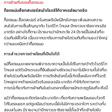
การย้ายทีมของท็อตแนม
ท็อตแน่มฮ็อทสเปอร์สนใจโรดริโก้จากเรอัลมาดริด
ท็อตแนม ฮ็อตสเปอร์ สโมสรพรีเมียร์ลีกอังกฤษ เพิ่งแสดงความ
สนใจในการเซ็นสัญญากับ โรดรีโก โกเอส ปีกชาวบราซิลจากเรอัล
มาดริด อย่างไรก็ตาม มีรายงานว่านักเตะวัย 24 ปีรายนี้ไม่สนใจที่จะ
ร่วมทีมลิลี่ไวท์ส เนื่องจากเขาต้องการย้ายไปร่วมทีมที่เขามองว่าใหญ่
กว่าและเหนือกว่าท็อตแนม
การสำรวจการถ่ายโอนที่เป็นไปได้
แม้ท็อตแนมจะพยายามพิจารณาความเป็นไปได้ในการคว้าตัวโรดรีโก
โกเอส แต่ตัวนักเตะเองก็ยืนยันอย่างชัดเจนว่าเขาไม่มีความตั้งใจที่จะ
ย้ายไปร่วมทีมพรีเมียร์ลีก การตัดสินใจครั้งนี้เกิดขึ้นหลังจากที่โรดรี
โกหลุดจากตำแหน่งตัวจริงของเรอัล มาดริด ทำให้เกิดการคาด
การณ์เกี่ยวกับการย้ายทีมในช่วงตลาดซื้อขายนักเตะฤดูร้อนที่จะถึงนี้
แม้ว่าท็อตแนมจะติดต่อเรอัล มาดริด เกี่ยวกับความพร้อมของโรดรี
โก้ในตอนแรก แต่ดูเหมือนว่าขณะนี้ยังไม่มีการเจรจาใดๆ ระหว่างทั้ง
สองสโมสร มีรายงานว่าปีกชาวบราซิลรายนี้ตั้งเป้าที่จะย้ายไปยัง