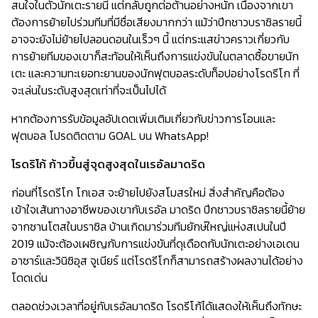
สนใจในตัวนักเตะรายนี้ แต่กลับถูกต่อต้านอย่างหนัก เนื่องจากเขา
ต้องการย้ายไปร่วมทีมที่มีชื่อเสียงมากกว่า แม้ว่าปีกชาวบราซิลรายนี้
อาจจะยังไม่ย้ายไปลอนดอนในเร็วๆ นี้ แต่กระแสข่าวคราวเกี่ยวกับ
การย้ายทีมของเขาก็สะท้อนให้เห็นถึงการแข่งขันในตลาดซื้อขายนัก
เตะ และความทะเยอทะยานของนักฟุตบอลระดับท็อปอย่างโรดรีโก ที่
จะเล่นในระดับสูงสุดเท่าที่จะเป็นไปได้
หากต้องการรับข้อมูลอัปเดตเพิ่มเติมเกี่ยวกับข่าวการโอนและ
ฟุตบอล โปรดติดตาม GOAL บน WhatsApp!
โรดริโก้ ก้าวขึ้นสู่จุดสูงสุดในเรอัลมาดริด
ก่อนที่โรดรีโก โกเอส จะย้ายไปยังสโมสรใหม่ สิ่งสำคัญคือต้อง
เข้าใจเส้นทางอาชีพของเขากับเรอัล มาดริด ปีกชาวบราซิลรายนี้ย้าย
จากซานโตสในบราซิล บ้านเกิดมาร่วมทีมยักษ์ใหญ่แห่งสเปนในปี
2019 แม้จะต้องเผชิญกับการแข่งขันที่ดุเดือดกับนักเตะอย่างเอเดน
อาซาร์และวินิซิอุส จูเนียร์ แต่โรดรีโกก็สามารถสร้างผลงานได้อย่าง
โดดเด่น
ตลอดช่วงเวลาที่อยู่กับเรอัลมาดริด โรดรีโก้ได้แสดงให้เห็นถึงทักษะ