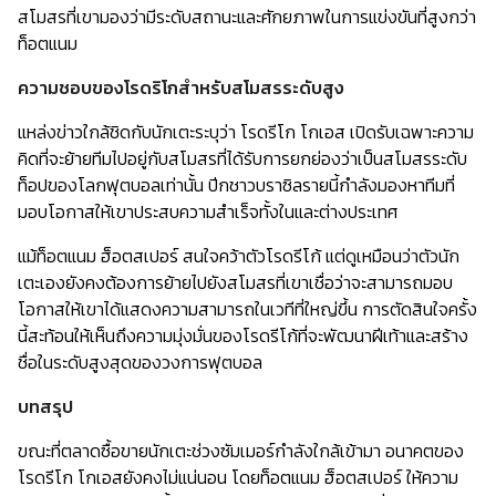
สโมสรที่เขามองว่ามีระดับสถานะและศักยภาพในการแข่งขันที่สูงกว่า
ท็อตแนม
ความชอบของโรดริโกสำหรับสโมสรระดับสูง
แหล่งข่าวใกล้ชิดกับนักเตะระบุว่า โรดรีโก โกเอส เปิดรับเฉพาะความ
คิดที่จะย้ายทีมไปอยู่กับสโมสรที่ได้รับการยกย่องว่าเป็นสโมสรระดับ
ท็อปของโลกฟุตบอลเท่านั้น ปีกชาวบราซิลรายนี้กำลังมองหาทีมที่
มอบโอกาสให้เขาประสบความสำเร็จทั้งในและต่างประเทศ
แม้ท็อตแนม ฮ็อตสเปอร์ สนใจคว้าตัวโรดรีโก้ แต่ดูเหมือนว่าตัวนัก
เตะเองยังคงต้องการย้ายไปยังสโมสรที่เขาเชื่อว่าจะสามารถมอบ
โอกาสให้เขาได้แสดงความสามารถในเวทีที่ใหญ่ขึ้น การตัดสินใจครั้ง
นี้สะท้อนให้เห็นถึงความมุ่งมั่นของโรดรีโก้ที่จะพัฒนาฝีเท้าและสร้าง
ชื่อในระดับสูงสุดของวงการฟุตบอล
บทสรุป
ขณะที่ตลาดซื้อขายนักเตะช่วงซัมเมอร์กำลังใกล้เข้ามา อนาคตของ
โรดรีโก โกเอสยังคงไม่แน่นอน โดยท็อตแนม ฮ็อตสเปอร์ ให้ความ