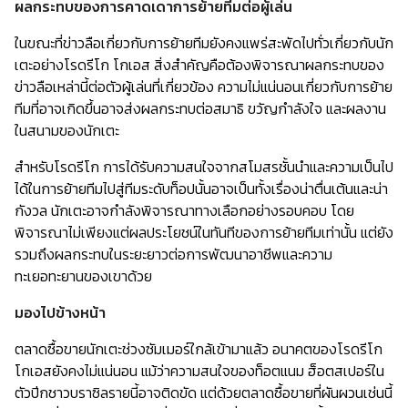
ผลกระทบของการคาดเดาการย้ายทีมต่อผู้เล่น
ในขณะที่ข่าวลือเกี่ยวกับการย้ายทีมยังคงแพร่สะพัดไปทั่วเกี่ยวกับนัก
เตะอย่างโรดรีโก โกเอส สิ่งสำคัญคือต้องพิจารณาผลกระทบของ
ข่าวลือเหล่านี้ต่อตัวผู้เล่นที่เกี่ยวข้อง ความไม่แน่นอนเกี่ยวกับการย้าย
ทีมที่อาจเกิดขึ้นอาจส่งผลกระทบต่อสมาธิ ขวัญกำลังใจ และผลงาน
ในสนามของนักเตะ
สำหรับโรดรีโก การได้รับความสนใจจากสโมสรชั้นนำและความเป็นไป
ได้ในการย้ายทีมไปสู่ทีมระดับท็อปนั้นอาจเป็นทั้งเรื่องน่าตื่นเต้นและน่า
กังวล นักเตะอาจกำลังพิจารณาทางเลือกอย่างรอบคอบ โดย
พิจารณาไม่เพียงแต่ผลประโยชน์ในทันทีของการย้ายทีมเท่านั้น แต่ยัง
รวมถึงผลกระทบในระยะยาวต่อการพัฒนาอาชีพและความ
ทะเยอทะยานของเขาด้วย
มองไปข้างหน้า
ตลาดซื้อขายนักเตะช่วงซัมเมอร์ใกล้เข้ามาแล้ว อนาคตของโรดรีโก
โกเอสยังคงไม่แน่นอน แม้ว่าความสนใจของท็อตแนม ฮ็อตสเปอร์ใน
ตัวปีกชาวบราซิลรายนี้อาจติดขัด แต่ด้วยตลาดซื้อขายที่ผันผวนเช่นนี้