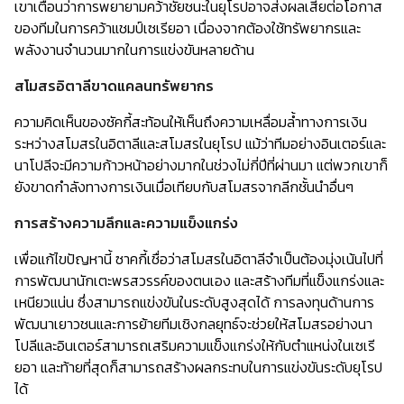
เขาเตือนว่าการพยายามคว้าชัยชนะในยุโรปอาจส่งผลเสียต่อโอกาส
ของทีมในการคว้าแชมป์เซเรียอา เนื่องจากต้องใช้ทรัพยากรและ
พลังงานจำนวนมากในการแข่งขันหลายด้าน
สโมสรอิตาลีขาดแคลนทรัพยากร
ความคิดเห็นของซัคกี้สะท้อนให้เห็นถึงความเหลื่อมล้ำทางการเงิน
ระหว่างสโมสรในอิตาลีและสโมสรในยุโรป แม้ว่าทีมอย่างอินเตอร์และ
นาโปลีจะมีความก้าวหน้าอย่างมากในช่วงไม่กี่ปีที่ผ่านมา แต่พวกเขาก็
ยังขาดกำลังทางการเงินเมื่อเทียบกับสโมสรจากลีกชั้นนำอื่นๆ
การสร้างความลึกและความแข็งแกร่ง
เพื่อแก้ไขปัญหานี้ ซาคกี้เชื่อว่าสโมสรในอิตาลีจำเป็นต้องมุ่งเน้นไปที่
การพัฒนานักเตะพรสวรรค์ของตนเอง และสร้างทีมที่แข็งแกร่งและ
เหนียวแน่น ซึ่งสามารถแข่งขันในระดับสูงสุดได้ การลงทุนด้านการ
พัฒนาเยาวชนและการย้ายทีมเชิงกลยุทธ์จะช่วยให้สโมสรอย่างนา
โปลีและอินเตอร์สามารถเสริมความแข็งแกร่งให้กับตำแหน่งในเซเรี
ยอา และท้ายที่สุดก็สามารถสร้างผลกระทบในการแข่งขันระดับยุโรป
ได้