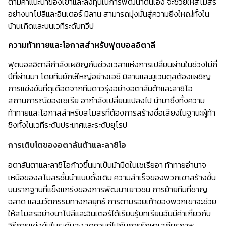
ตามคำแนะนำของเขาและลงทุนในการพัฒนาตนเอง จะช่วยให้สโมสร
อย่างนาโปลีและอินเตอร์ มิลาน สามารถมุ่งมั่นสู่ความยิ่งใหญ่ทั้งใน
บ้านเกิดและบนเวทีระดับทวีป
ความท้าทายและโอกาสสำหรับฟุตบอลอิตาลี
ฟุตบอลอิตาลีกำลังเผชิญกับช่วงเวลาแห่งการเปลี่ยนผ่านในช่วงไม่กี่
ปีที่ผ่านมา โดยทีมยักษ์ใหญ่อย่างเอซี มิลานและยูเวนตุสต้องเผชิญ
การแข่งขันที่ดุเดือดจากทีมดาวรุ่งอย่างอตาลันต้าและลาซิโอ
สถานการณ์ของเซเรีย อากำลังเปลี่ยนแปลงไป นำมาซึ่งทั้งความ
ท้าทายและโอกาสสำหรับสโมสรที่ต้องการสร้างชื่อเสียงในฐานะผู้ท้า
ชิงทั้งในเวทีระดับประเทศและระดับยุโรป
การเติบโตของอตาลันต้าและลาซิโอ
อตาลันตาและลาซิโอก้าวขึ้นมาเป็นม้ามืดในเซเรียอา ท้าทายอำนาจ
เหนือของสโมสรชั้นนำแบบดั้งเดิม ความสำเร็จของพวกเขาสร้างขึ้น
บนรากฐานที่แข็งแกร่งของการพัฒนาเยาวชน การย้ายทีมที่ชาญ
ฉลาด และนวัตกรรมทางกลยุทธ์ การตามรอยเท้าของพวกเขาจะช่วย
ให้สโมสรอย่างนาโปลีและอินเตอร์ได้เรียนรู้บทเรียนอันมีค่าเกี่ยวกับ
วิธีการแข่งขันในระดับสูงสุดควบคู่ไปกับการรักษาเสถียรภาพ