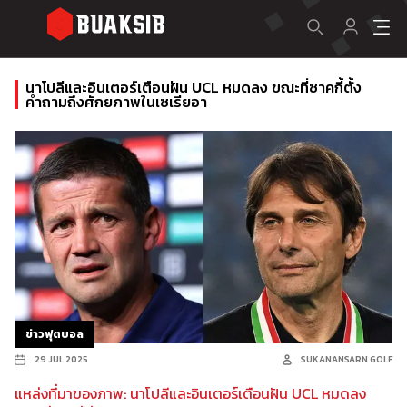
นาโปลีและอินเตอร์เตือนฝัน UCL หมดลง ขณะที่ซาคกี้ตั้ง
คำถามถึงศักยภาพในเซเรียอา
ข่าวฟุตบอล
29 JUL 2025
SUKANANSARN GOLF
แหล่งที่มาของภาพ: นาโปลีและอินเตอร์เตือนฝัน UCL หมดลง