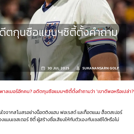
ีตกุนซือแมนฯซิตี้ตั้งคำถาม
30 JUL 2025
SUKANANSARN GOLF
าลเมอร์อีกคน? อดีตกุนซือแมนฯซิตี้ตั้งคำถามว่า 'เขาดีพอหรือเปล่า?
วามสนใจจากสโมสรอย่างน็อตติงแฮม ฟอเรสต์ และท็อตแนม ฮ็อตสเปอร์
เชสเตอร์ ซิตี้ ผู้สร้างชื่อเสียงให้กับตัวเองกับเชลซีได้หรือไม่