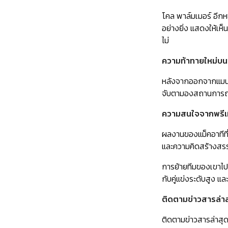
โคล พาล์มเมอร์ อีกหน
อย่างยิ่ง แสดงให้เห
ไม่
ความท้าทายใหม่บ
หลังจากออกจากแมนเชส
จับตามองสถานการณ์
ความสนใจจากพรีเม
ผลงานของแม็คอาทีที่แ
และความคิดสร้างสร
การย้ายทีมของเขาไป
กับคู่แข่งระดับสูง
ติดตามข่าวสารล่า
ติดตามข่าวสารล่าสุด