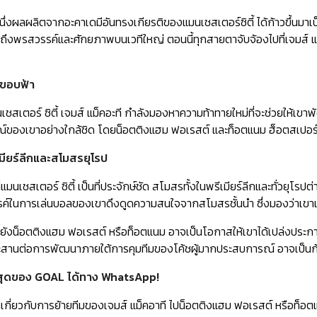
ึ่งผลผลิตจากอะคาเดมีอันทรงเกียรติของแมนเชสเตอร์ซิตี้ ได้ก้าวขึ้นมาเป็
็นถึงพรสวรรค์และศักยภาพบนเวทีใหญ่ ตอนนี้ทุกสายตาจับจ้องไปที่เจมส์ แ
นขอบฟ้า
เตอร์ ซิตี้ เจมส์ แม็คอะที กำลังมองหาความท้าทายใหม่ที่จะช่วยให้เขาพั
ของเขาอย่างใกล้ชิด โดยน็อตติงแฮม ฟอเรสต์ และท็อตแนม ฮ็อตสเปอร
ียร์ลีกและสโมสรยุโรป
มนเชสเตอร์ ซิตี้ เป็นที่ประจักษ์ชัด สโมสรทั้งในพรีเมียร์ลีกและทั่วยุโ
รค์ในการเล่นบอลของเขาดึงดูดความสนใจจากสโมสรชั้นนำ ซึ่งมองว่าเข
ยังน็อตติงแฮม ฟอเรสต์ หรือท็อตแนม อาจเป็นโอกาสให้เขาได้เปล่งประก
 และสานต่อการพัฒนาภายใต้การคุมทีมของโค้ชผู้มากประสบการณ์ อาจเป็น
สุดของ GOAL ได้ทาง WhatsApp!
เกี่ยวกับการย้ายทีมของเจมส์ แม็คอาที ไปน็อตติงแฮม ฟอเรสต์ หรือท็อต