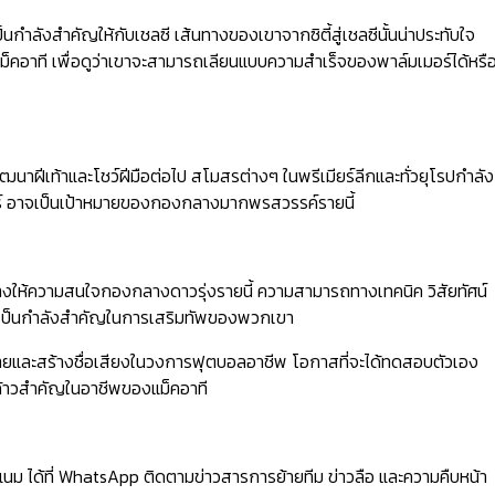
นกำลังสำคัญให้กับเชลซี เส้นทางของเขาจากซิตี้สู่เชลซีนั้นน่าประทับใจ
ม็คอาที เพื่อดูว่าเขาจะสามารถเลียนแบบความสำเร็จของพาล์มเมอร์ได้หรื
ฒนาฝีเท้าและโชว์ฝีมือต่อไป สโมสรต่างๆ ในพรีเมียร์ลีกและทั่วยุโรปกำลัง
์ อาจเป็นเป้าหมายของกองกลางมากพรสวรรค์รายนี้
รปต่างให้ความสนใจกองกลางดาวรุ่งรายนี้ ความสามารถทางเทคนิค วิสัยทัศน์
าเป็นกำลังสำคัญในการเสริมทัพของพวกเขา
ายและสร้างชื่อเสียงในวงการฟุตบอลอาชีพ โอกาสที่จะได้ทดสอบตัวเอง
ก้าวสำคัญในอาชีพของแม็คอาที
แนม ได้ที่ WhatsApp ติดตามข่าวสารการย้ายทีม ข่าวลือ และความคืบหน้า