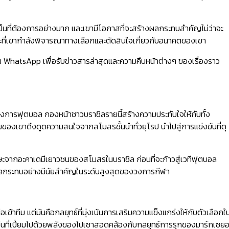
เขาเป็นที่ต้องการอย่างมาก และเขามีโอกาสที่จะสร้างผลกระทบสำคัญไม่ว่าจะ
 ขณะที่เขากำลังพิจารณาทางเลือกและตัดสินใจเกี่ยวกับอนาคตของเขา
WhatsApp เพื่อรับข่าวสารล่าสุดและความคืบหน้าต่างๆ ของเรื่องราว
ในวงการฟุตบอล กองหน้าชาวบราซิลรายนี้สร้างความประทับใจให้กับทั้ง
เขาดึงดูดความสนใจจากสโมสรชั้นนำทั่วยุโรป นำไปสู่การแข่งขันที่ดุ
กษะจากอะคาเดมีเยาวชนของสโมสรในบราซิล ก่อนที่จะก้าวสู่เวทีฟุตบอล
างผลกระทบอย่างมีนัยสำคัญในระดับสูงสุดของวงการกีฬา
้าทีม แต่มันคือกลยุทธ์ที่มุ่งเน้นการเสริมความแข็งแกร่งให้กับตัวเลือกใ
ล่นที่เปี่ยมไปด้วยพลังของไปเซาสอดคล้องกับกลยุทธ์การรุกของมาร์กเซย