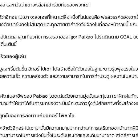
่อ และหวังว่าเขาจะเลือกเข้าร่วมทีมของพวกเขา
ได้ว่าอีกอร์ ไปเซา จะลงเอยที่ไหน แต่สิ่งหนึ่งที่แน่นอนคือ พรสวรรค์ของ
งชิงตัวเขายังคงไม่สิ้นสุด และทุกสายตากำลังจับจ้องไปที่กองหน้ารายนี้
ลอัปเดตล่าสุดเกี่ยวกับการเจรจาของ Igor Paixao โปรดติดตาม GOAL บน 
ื่นเต้นนี้
็จของผู้เล่น
จะเริ่มต้นขึ้น อิกอร์ ไปเซา ได้สร้างชื่อให้ตัวเองในฐานะดาวรุ่งพุ่งแรง
ความเร็ว ความคล่องตัว และความสามารถในการทำประตู ผลงานในสนามของ
ำคัญในอาชีพของ Paixao โดดเด่นด้วยความมุ่งมั่นและทุ่มเท เขาฝึกฝนทั
นามทำให้เขาได้รับการยกย่องว่าเป็นนักเตะดาวรุ่งที่มีศักยภาพที่จะสร้
ุทธ์ของการลงนามกับอิกอร์ ไพซาโอ
ว้าตัวอีกอร์ ไปเซามานั้นมีความหมายมากกว่าแค่การเสริมกองหน้ามากฝีมือเข
ความสามารถในการแข่งขันทั้งในระดับประเทศและระดับนานาชาติ สไตล์การเ