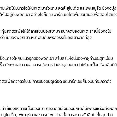
เพื่อโน้มน้าวใจให้นักเตะมาร่วมทีม ลีดส์ ยูไนเต็ด และเฟเยนูร์ด ยังคงมุ่ง
ให้ไปอยู่กับพวกเขา อย่างไรก็ตาม มาร์กเซยได้เพิ่มข้อเสนอเพื่อตอบโต้แร
ทุ่มสุดตัวเพื่อให้ได้ลายเซ็นของเขามา อนาคตของนักเตะรายนี้ยังคงไม่
เชื่อว่าทีมของพวกเขาเหมาะสมกับพรสวรรค์ของเขามากที่สุด
็งแกร่งให้กับแนวรุกของพวกเขา สโมสรแห่งนี้มองหาผู้ทำประตูที่เปี่ยม
็ว ทักษะ และความสามารถในการทำประตูของเขาทำให้เขาเป็นทรัพย์สินที่มี
ัวเพื่อคว้าตัวไปเช การแข่งขันดุเดือด แต่มาร์กเซยก็มุ่งมั่นที่จะคว้าตัว
นนำที่แย่งชิงลายเซ็นของเขา การตัดสินใจของนักเตะไม่เพียงแต่จะส่งผลก
 ยูไนเต็ด, เฟเยนูร์ด และมาร์กเซย ต่างตั้งตารอการตัดสินใจขั้นสุดท้าย