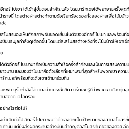
อีกอร์ ไปเซา ได้เข้าสู่ขั้นตอนสำคัญแล้ว โดยมาร์กเซยได้พยายามครั้งสุดท้าย
น้ารายนี้ โดยต่างฝ่ายต่างทำตามข้อเรียกร้องของทั้งสองฝ่ายเพื่อโน้มน้าว
่แข่ง
งสามสโมสรมองเห็นศักยภาพอันยอดเยี่ยมในตัวของอีกอร์ ไปเซา และพร้อมที่จะ
งขันประมูลกำลังดุเดือดขึ้น โดยแต่ละสโมสรต่างหวังที่จะโน้มน้าวให้เขา
ูง
ด้ตัวอีกอร์ ไปเซามาถือเป็นความสำเร็จครั้งสำคัญและเป็นการเสริมความแข
าวนาน และมองว่าไปเซาคือตัวเลือกที่เหมาะสมที่สุดสำหรับพวกเขา ความเร
าร์กเซยก็พร้อมที่จะดึงเขาเข้ามาร่วมทีม
และเฟเยนูร์ดกำลังไล่ตามอย่างกระชั้นชิด มาร์กเซยรู้ดีว่าพวกเขาต้องทุ่มสุดต
่สนามสตาด เวโลดรอม
นอย่างไรต่อไป?
งดำเนินต่อไป อิกอร์ ไปเซา พบว่าตัวเองตกเป็นเป้าหมายของสามสโมสรชั้
่านั้น แต่ยังส่งผลกระทบอย่างมีนัยสำคัญต่อสโมสรที่เกี่ยวข้องด้วย ลีดส์