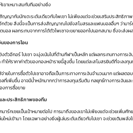
้เขาเหมาะสมกับทีมอย่างยิ่ง
ซ็นสัญญากับนักเตะระดับเดียวกับไพเซา ไม่เพียงแต่จะช่วยเสริมประสิทธิ
กด้วย สิ่งนี้จะเป็นการส่งสัญญาณไปยังสโมสรและแฟนบอลอื่นๆ ว่ามาร์
ุตบอล ผลกระทบจากการได้ตัวไพเซาจะขยายออกไปนอกสนาม ซึ่งจะส่งผ
ินของการโอน
ชิงตัวอีกอร์ ไปเซา จะมุ่งเน้นไปที่ด้านกีฬาเป็นหลัก แต่ผลกระทบทางการเงิ
์ด ทำให้ราคาค่าตัวของกองหน้ารายนี้สูงขึ้น โดยแต่ละสโมสรยินดีที่จะลงท
ใช้จ่ายในการซื้อตัวไปเซาอาจถือเป็นภาระทางการเงินจำนวนมาก แต่ผลตอบ
ลที่เพิ่มขึ้น อาจมีน้ำหนักมากกว่าการลงทุนเริ่มต้น กลยุทธ์ทางการ
ของการซื้อขาย
และประสิทธิภาพของทีม
อกมาร์กเซยเป็นเป้าหมายต่อไป การมาถึงของเขาไม่เพียงแต่จะช่วยเพิ่มศ
ล่นใหม่เข้ามา โดยเฉพาะอย่างยิ่งผู้เล่นระดับเดียวกับไปเซา จะช่วยเติมพลัง