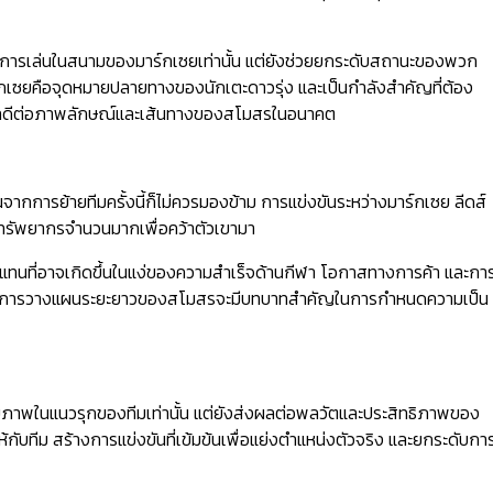
ภาพการเล่นในสนามของมาร์กเซยเท่านั้น แต่ยังช่วยยกระดับสถานะของพวก
กเซยคือจุดหมายปลายทางของนักเตะดาวรุ่ง และเป็นกำลังสำคัญที่ต้อง
ลดีต่อภาพลักษณ์และเส้นทางของสโมสรในอนาคต
นจากการย้ายทีมครั้งนี้ก็ไม่ควรมองข้าม การแข่งขันระหว่างมาร์กเซย ลีดส์
ุนทรัพยากรจำนวนมากเพื่อคว้าตัวเขามา
แทนที่อาจเกิดขึ้นในแง่ของความสำเร็จด้านกีฬา โอกาสทางการค้า และกา
เงินและการวางแผนระยะยาวของสโมสรจะมีบทบาทสำคัญในการกำหนดความเป็น
ักยภาพในแนวรุกของทีมเท่านั้น แต่ยังส่งผลต่อพลวัตและประสิทธิภาพของ
ให้กับทีม สร้างการแข่งขันที่เข้มข้นเพื่อแย่งตำแหน่งตัวจริง และยกระดับกา