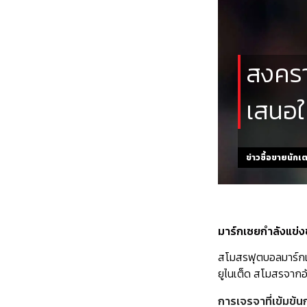
สงครา
เสนอใ
ข่าวซื้อขายนักเ
มาร์กเซยกำลังแข่งข
สโมสรฟุตบอลมาร์กเซย
ยูไนเต็ด สโมสรจากอ
การเจรจาที่เข้มข้นก