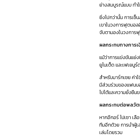
ย่างสมบูรณ์แบบ ทำให
ยิ่งไปกว่านั้น การเ
เขาในวงการฟุตบอลอี
จับตามองในวงการฟ
ผลกระทบทางการเง
แม้ว่าการแข่งขันแย่ง
ยูไนเต็ด และเฟเยนูร
สำหรับมาร์กเซย ค่า
มีส่วนร่วมของแฟนบอ
ไปได้และความยั่งยืน
ผลกระทบต่อพลวัต
หากอีกอร์ ไปเซา เลื
ทีมอีกด้วย การนำผู้เ
เล่นโดยรวม