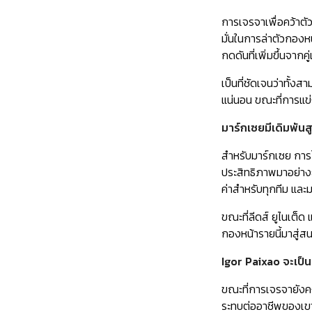
การเจรจาเพื่อคว้าตัว
มั่นในการล่าตัวกองห
กดดันที่เพิ่มขึ้นจากคู
เป็นที่ชัดเจนว่าทั้
แน่นอน ขณะที่การแข่
มาร์กเซยมีเดิมพันส
สำหรับมาร์กเซย การไ
ประสิทธิภาพมาอย่างย
ค่าสำหรับทุกทีม และม
ขณะที่ลีดส์ ยูไนเต็ด 
กองหน้ารายนี้มาสู
Igor Paixao จะเป็
ขณะที่การเจรจายังค
ระทบต่ออาชีพของเขาเท