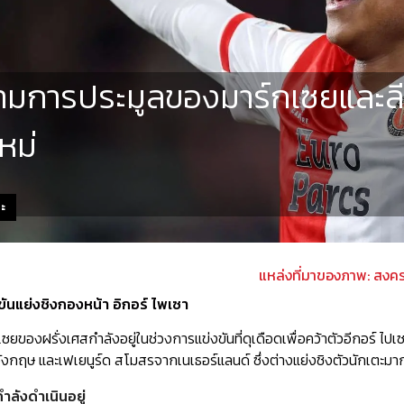
มการประมูลของมาร์กเซยและลีด
หม่
ตะ
แหล่งที่มาของภาพ: สงค
ันแย่งชิงกองหน้า อิกอร์ ไพเซา
ของฝรั่งเศสกำลังอยู่ในช่วงการแข่งขันที่ดุเดือดเพื่อคว้าตัวอีกอร์ ไป
ังกฤษ และเฟเยนูร์ด สโมสรจากเนเธอร์แลนด์ ซึ่งต่างแย่งชิงตัวนักเตะมา
ำลังดำเนินอยู่