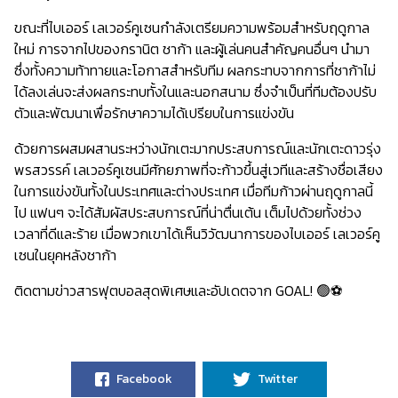
ขณะที่ไบเออร์ เลเวอร์คูเซนกำลังเตรียมความพร้อมสำหรับฤดูกาล
ใหม่ การจากไปของกรานิต ชาก้า และผู้เล่นคนสำคัญคนอื่นๆ นำมา
ซึ่งทั้งความท้าทายและโอกาสสำหรับทีม ผลกระทบจากการที่ชาก้าไม่
ได้ลงเล่นจะส่งผลกระทบทั้งในและนอกสนาม ซึ่งจำเป็นที่ทีมต้องปรับ
ตัวและพัฒนาเพื่อรักษาความได้เปรียบในการแข่งขัน
ด้วยการผสมผสานระหว่างนักเตะมากประสบการณ์และนักเตะดาวรุ่ง
พรสวรรค์ เลเวอร์คูเซนมีศักยภาพที่จะก้าวขึ้นสู่เวทีและสร้างชื่อเสียง
ในการแข่งขันทั้งในประเทศและต่างประเทศ เมื่อทีมก้าวผ่านฤดูกาลนี้
ไป แฟนๆ จะได้สัมผัสประสบการณ์ที่น่าตื่นเต้น เต็มไปด้วยทั้งช่วง
เวลาที่ดีและร้าย เมื่อพวกเขาได้เห็นวิวัฒนาการของไบเออร์ เลเวอร์คู
เซนในยุคหลังชาก้า
ติดตามข่าวสารฟุตบอลสุดพิเศษและอัปเดตจาก GOAL!
🟢⚽
Facebook
Twitter