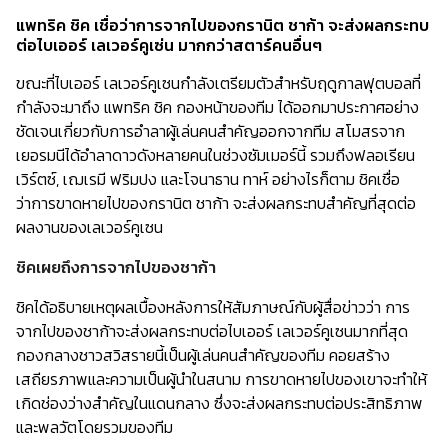
แพทริค ชิค เชื่อว่าการจากไปของกรานิต ชาก้า จะส่งผลกระทบ
ต่อไบเออร์ เลเวอร์คูเซ่น มากกว่าสตาร์คนอื่นๆ
ขณะที่ไบเออร์ เลเวอร์คูเซนกำลังเตรียมตัวสำหรับฤดูกาลฟุตบอลที่
กำลังจะมาถึง แพทริค ชิค กองหน้าของทีม ได้ออกมาประกาศอย่าง
ชัดเจนเกี่ยวกับการอำลาผู้เล่นคนสำคัญออกจากทีม สโมสรจาก
เยอรมนีได้อำลาดาวดังหลายคนในช่วงซัมเมอร์นี้ รวมถึงฟลอเรียน
เวิร์ตซ์, เฌเรมี ฟริมปง และโจนาธาน ทาห์ อย่างไรก็ตาม ชิคเชื่อ
ว่าการขาดหายไปของกรานิต ชาก้า จะส่งผลกระทบสำคัญที่สุดต่อ
ผลงานของเลเวอร์คูเซน
ชิคเผยถึงการจากไปของชาก้า
ชิคได้อธิบายเหตุผลเบื้องหลังการให้สัมภาษณ์กับผู้สื่อข่าวว่า การ
จากไปของชาก้าจะส่งผลกระทบต่อไบเออร์ เลเวอร์คูเซนมากที่สุด
กองกลางชาวสวิสรายนี้เป็นผู้เล่นคนสำคัญของทีม คอยสร้าง
เสถียรภาพและความเป็นผู้นำในสนาม การขาดหายไปของเขาจะทำให้
เกิดช่องว่างสำคัญในแดนกลาง ซึ่งจะส่งผลกระทบต่อประสิทธิภาพ
และพลวัตโดยรวมของทีม