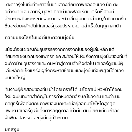
เตะดาวรุ่งในทีมที่จะก้าวขึ้นมาแสดงศักยภาพของตนเอง นักเตะ
อย่างนาดีเอม อามิรี, มุสซา ดิยาบี และฟลอเรียน เวิร์ตซ์ ล้วนมี
ศักยภาพที่จะยกระดับผลงานและก้าวขึ้นสู่บทบาทสำคัญในทีมมากขึ้น
ซึ่งจะช่วยผลักดันให้เลเวอร์คูเซนประสบความสำเร็จในฤดูกาลหน้า
ความมองโลกในแง่ดีและความมุ่งมั่น
แม้จะต้องเผชิญกับอุปสรรคจากการจากไปของผู้เล่นหลัก แต่
ทัศนคติเชิงบวกของแพทริค ชิค สะท้อนให้เห็นถึงความมุ่งมั่นของทีมที่
จะก้าวข้ามอุปสรรคและเดินหน้าสู่ความสำเร็จต่อไป เลเวอร์คูเซนมีผู้
เล่นหลักที่แข็งแกร่ง ผู้ซึ่งกระหายชัยชนะและมุ่งมั่นที่จะพิสูจน์ตัวเอง
บนเวทีใหญ่
ทีมงานผู้ฝึกสอนของทีม นำโดยเกราร์โด้ เซโออาเน่ หัวหน้าโค้ชคน
ใหม่ จะมีบทบาทสำคัญในการกำหนดอัตลักษณ์ของทีม และดำเนิน
กลยุทธ์เพื่อดึงศักยภาพของนักเตะที่มีอยู่ออกมาใช้ให้ได้สูงสุด
แฟนๆ เลเวอร์คูเซ่นตั้งตารอฤดูกาลที่น่าตื่นเต้นนี้ ขณะที่ทีมกำลัง
ฝ่าฟันอุปสรรคและมุ่งมั่นสู่เป้าหมาย
บทสรุป