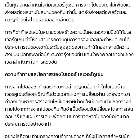
เป็นผู้เล่นคนสำคัญในทีมเลเวอร์คูเซ่น การจากไปของเขาไม่เพียงแต่
ส่งผลต่อผลงานในสนามของทีมเท่านั้น แต่ยังส่งผลต่อพลวัตและ
ขวัญกำลังใจโดยรวมของทีมอีกด้วย
การที่ชาก้าลงเล่นในสนามช่วยสร้างความมั่นคงและความนิ่งให้กับเล
เวอร์คูเซน ทำให้ทีมสามารถควบคุมการครองบอลและกำหนดเกมได้
ประสบการณ์ของเขาในระดับสูงสุดของเกมทำให้กองกลางมีความ
สงบนิ่ง มีอิทธิพลต่อนักเตะดาวรุ่งของทีม และนำพาพวกเขาผ่านช่วง
เวลาสำคัญๆ ในการแข่งขัน
ความท้าทายและโอกาสของไบเออร์ เลเวอร์คูเซ่น
การจากไปของชาก้าและนักเตะคนสำคัญคนอื่นๆ ทำให้ไบเออร์ เล
เวอร์คูเซ่นต้องเผชิญกับช่วงเวลาแห่งการเปลี่ยนผ่าน โดยพวกเขา
กำลังมองหาการสร้างทีมใหม่และหาผู้นำคนใหม่มาเติมเต็มช่องว่างที่
หายไปจากการจากไปของทีม ทีมจำเป็นต้องปรับเปลี่ยนสไตล์การเล่น
กลยุทธ์ และแผนการเล่น เพื่อชดเชยการขาดหายไปของนักเตะมาก
ประสบการณ์อย่างชาก้า
อย่างไรก็ตาม ท่ามกลางความท้าทายต่างๆ ก็ยังมีโอกาสสำหรับนัก