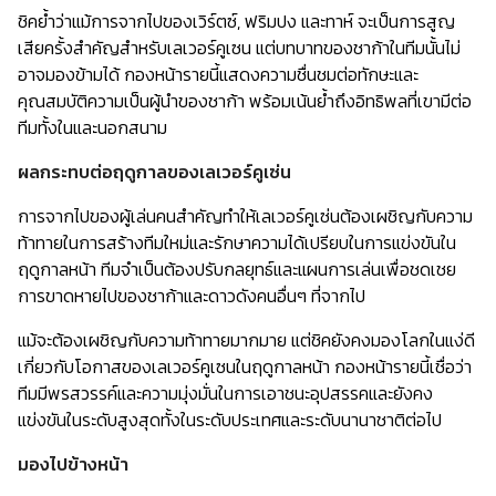
ชิคย้ำว่าแม้การจากไปของเวิร์ตซ์, ฟริมปง และทาห์ จะเป็นการสูญ
เสียครั้งสำคัญสำหรับเลเวอร์คูเซน แต่บทบาทของชาก้าในทีมนั้นไม่
อาจมองข้ามได้ กองหน้ารายนี้แสดงความชื่นชมต่อทักษะและ
คุณสมบัติความเป็นผู้นำของชาก้า พร้อมเน้นย้ำถึงอิทธิพลที่เขามีต่อ
ทีมทั้งในและนอกสนาม
ผลกระทบต่อฤดูกาลของเลเวอร์คูเซ่น
การจากไปของผู้เล่นคนสำคัญทำให้เลเวอร์คูเซ่นต้องเผชิญกับความ
ท้าทายในการสร้างทีมใหม่และรักษาความได้เปรียบในการแข่งขันใน
ฤดูกาลหน้า ทีมจำเป็นต้องปรับกลยุทธ์และแผนการเล่นเพื่อชดเชย
การขาดหายไปของชาก้าและดาวดังคนอื่นๆ ที่จากไป
แม้จะต้องเผชิญกับความท้าทายมากมาย แต่ชิคยังคงมองโลกในแง่ดี
เกี่ยวกับโอกาสของเลเวอร์คูเซนในฤดูกาลหน้า กองหน้ารายนี้เชื่อว่า
ทีมมีพรสวรรค์และความมุ่งมั่นในการเอาชนะอุปสรรคและยังคง
แข่งขันในระดับสูงสุดทั้งในระดับประเทศและระดับนานาชาติต่อไป
มองไปข้างหน้า