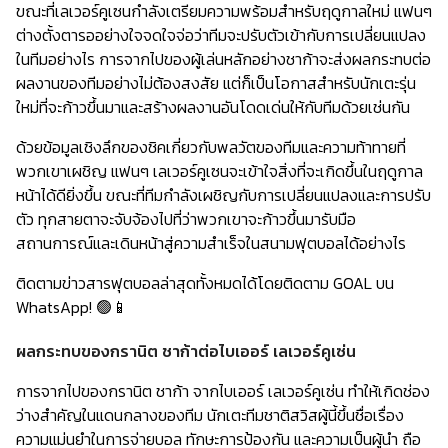
ขณะที่เลเวอร์คูเซนกำลังเตรียมความพร้อมสำหรับฤดูกาลใหม่ แฟนๆ
ต่างตั้งตารออย่างใจจดใจจ่อว่าทีมจะปรับตัวเข้ากับการเปลี่ยนแปลง
ในทีมอย่างไร การจากไปของผู้เล่นหลักอย่างชาก้าจะส่งผลกระทบต่อ
ผลงานของทีมอย่างไม่ต้องสงสัย แต่ก็เป็นโอกาสสำหรับนักเตะรุ่น
ใหม่ที่จะก้าวขึ้นมาและสร้างผลงานอันโดดเด่นให้กับทีมด้วยเช่นกัน
ด้วยข้อมูลเชิงลึกของชิคเกี่ยวกับพลวัตของทีมและความท้าทายที่
พวกเขาเผชิญ แฟนๆ เลเวอร์คูเซนจะเข้าใจสิ่งที่จะเกิดขึ้นในฤดูกาล
หน้าได้ดียิ่งขึ้น ขณะที่ทีมกำลังเผชิญกับการเปลี่ยนแปลงและการปรับ
ตัว ทุกสายตาจะจับจ้องไปที่ว่าพวกเขาจะก้าวขึ้นมารับมือ
สถานการณ์และเดินหน้าสู่ความสำเร็จในสนามฟุตบอลได้อย่างไร
ติดตามข่าวสารฟุตบอลล่าสุดทั้งหมดได้โดยติดตาม GOAL บน
WhatsApp!
🟢📱
ผลกระทบของกรานิต ชาก้าต่อไบเออร์ เลเวอร์คูเซ่น
การจากไปของกรานิต ชาก้า จากไบเออร์ เลเวอร์คูเซ่น ทำให้เกิดช่อง
ว่างสำคัญในแดนกลางของทีม นักเตะทีมชาติสวิสผู้นี้ขึ้นชื่อเรื่อง
ความแม่นยำในการจ่ายบอล ทักษะการป้องกัน และความเป็นผู้นำ ถือ