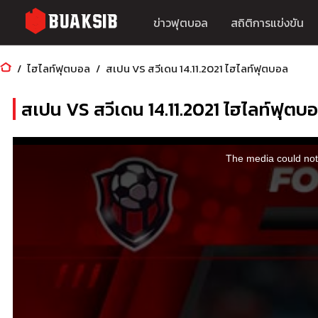
ข่าวฟุตบอล
สถิติการแข่งขัน
ไฮไลท์ฟุตบอล
สเปน VS สวีเดน 14.11.2021 ไฮไลท์ฟุตบอล
สเปน VS สวีเดน 14.11.2021 ไฮไลท์ฟุตบ
This
is
a
The media could not 
modal
window.