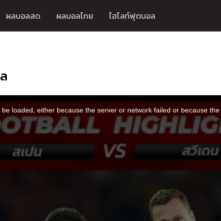
ผลบอลสด
ผลบอลไทย
ไฮไลท์ฟุตบอล
อล
be loaded, either because the server or network failed or because the 