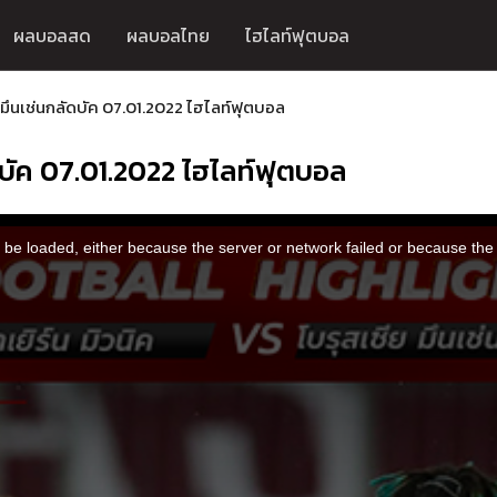
ผลบอลสด
ผลบอลไทย
ไฮไลท์ฟุตบอล
ย มึนเช่นกลัดบัค 07.01.2022 ไฮไลท์ฟุตบอล
ัดบัค 07.01.2022 ไฮไลท์ฟุตบอล
be loaded, either because the server or network failed or because the 