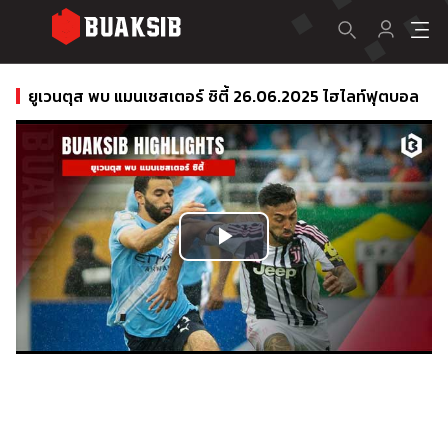
ยูเวนตุส พบ แมนเชสเตอร์ ซิตี้ 26.06.2025 ไฮไลท์ฟุตบอล
Play
Video