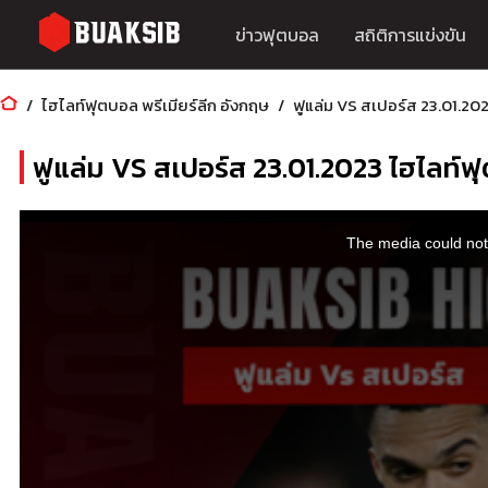
ข่าวฟุตบอล
สถิติการแข่งขัน
ไฮไลท์ฟุตบอล พรีเมียร์ลีก อังกฤษ
ฟูแล่ม VS สเปอร์ส 23.01.20
ฟูแล่ม VS สเปอร์ส 23.01.2023 ไฮไลท์ฟ
This
is
a
The media could not 
modal
window.