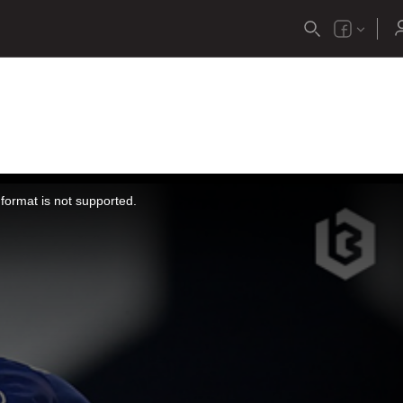
format is not supported.