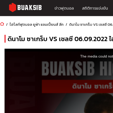
ข่าวฟุตบอล
สถิติการแข่งขัน
ไฮไลท์ฟุตบอล ยูฟ่า แชมเปี้ยนส์ ลีก
ดินาโม ซาเกร็บ VS เชลซี 0
ดินาโม ซาเกร็บ VS เชลซี 06.09.2022 
This
is
a
The media could not 
modal
window.