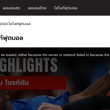
ผลบอลสด
ผลบอลไทย
ไฮไลท์ฟุตบอล
4.2023 ไฮไลท์ฟุตบอล
ลท์ฟุตบอล
be loaded, either because the server or network failed or because the 