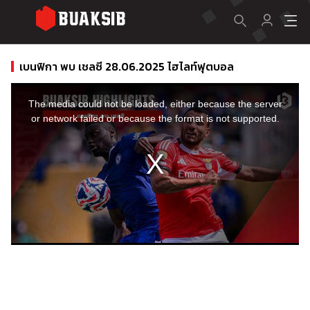
เบนฟิกา พบ เชลซี 28.06.2025 ไฮไลท์ฟุตบอล
This
is
a
The media could not be loaded, either because the server
modal
window.
or network failed or because the format is not supported.