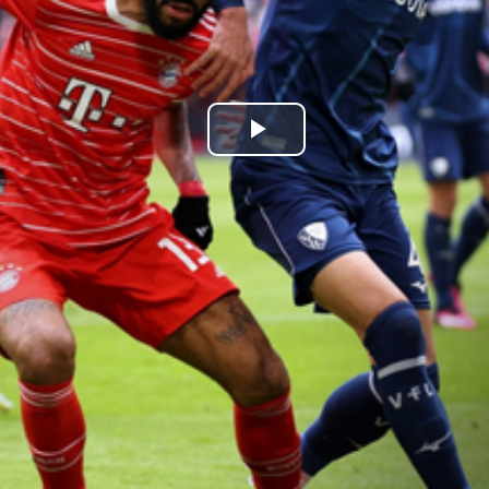
Play
Video