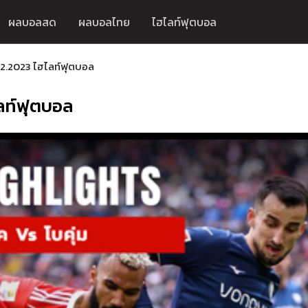
ผลบอลสด
ผลบอลไทย
ไฮไลท์ฟุตบอล
1.02.2023 ไฮไลท์ฟุตบอล
ไลท์ฟุตบอล