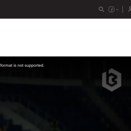
format is not supported.