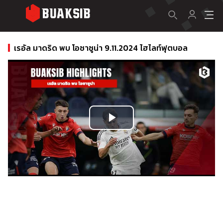
เรอัล มาดริด พบ โอซาซูน่า 9.11.2024 ไฮไลท์ฟุตบอล
Play
Video