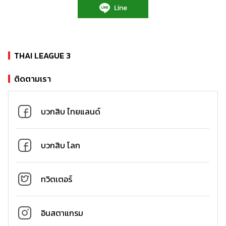
Line
THAI LEAGUE 3
ติดตามเรา
บวกสิบ ไทยแลนด์
บวกสิบ โลก
ทวิตเตอร์
อินสตาแกรม