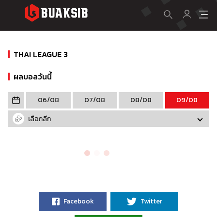
THAI LEAGUE 3
ผลบอลวันนี้
06/08
07/08
08/08
09/08
เลือกลีก
Facebook
Twitter